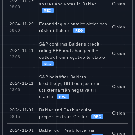
2024-11-29
Cision
shares and votes in Balder
08:00
REG
Förändring av antalet aktier och
2024-11-29
Cision
röster i Balder
08:00
REG
S&P confirms Balder's credit
2024-11-11
rating BBB and changes the
Cision
outlook from negative to stable
13:06
REG
S&P bekräftar Balders
2024-11-11
kreditbetyg BBB och justerar
Cision
utsikterna från negativa till
13:06
stabila
REG
Balder and Peab acquire
2024-11-01
Cision
properties from Centur
08:15
REG
Balder och Peab förvärvar
2024-11-01
Cision