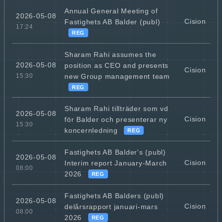
Annual General Meeting of
2026-05-08
Cision
Fastighets AB Balder (publ)
17:24
REG
Sharam Rahi assumes the
2026-05-08
position as CEO and presents
Cision
new Group management team
15:30
REG
Sharam Rahi tillträder som vd
2026-05-08
Cision
för Balder och presenterar ny
15:30
koncernledning
REG
Fastighets AB Balder's (publ)
2026-05-08
Cision
Interim report January-March
08:00
2026
REG
Fastighets AB Balders (publ)
2026-05-08
Cision
delårsrapport januari-mars
08:00
2026
REG