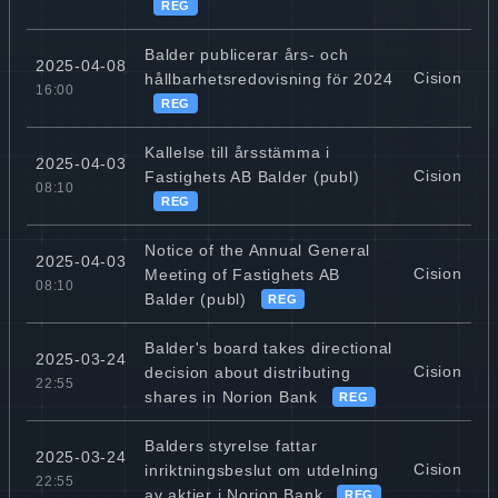
REG
Balder publicerar års- och
2025-04-08
Cision
hållbarhetsredovisning för 2024
16:00
REG
Kallelse till årsstämma i
2025-04-03
Cision
Fastighets AB Balder (publ)
08:10
REG
Notice of the Annual General
2025-04-03
Cision
Meeting of Fastighets AB
08:10
Balder (publ)
REG
Balder's board takes directional
2025-03-24
Cision
decision about distributing
22:55
shares in Norion Bank
REG
Balders styrelse fattar
2025-03-24
Cision
inriktningsbeslut om utdelning
22:55
av aktier i Norion Bank
REG