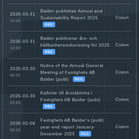
Balder publishes Annual and
2026-03-31
Cision
Sustainability Report 2025
16:00
REG
Balder publicerar års- och
2026-03-31
Cision
hållbarhetsredovisning för 2025
16:00
REG
Notice of the Annual General
2026-03-30
Cision
Meeting of Fastighets AB
08:00
Balder (publ)
REG
Kallelse till årsstämma i
2026-03-30
Cision
Fastighets AB Balder (publ)
08:00
REG
Fastighets AB Balder's (publ)
2026-02-06
Cision
year-end report January-
08:00
December 2025
REG