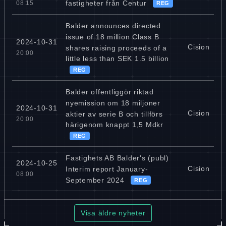
fastigheter från Centur
08:15
REG
Balder announces directed
issue of 18 million Class B
2024-10-31
Cision
shares raising proceeds of a
20:00
little less than SEK 1.5 billion
REG
Balder offentliggör riktad
nyemission om 18 miljoner
2024-10-31
Cision
aktier av serie B och tillförs
20:00
härigenom knappt 1,5 Mdkr
REG
Fastighets AB Balder's (publ)
2024-10-25
Cision
Interim report January-
08:00
September 2024
REG
Visa äldre nyheter