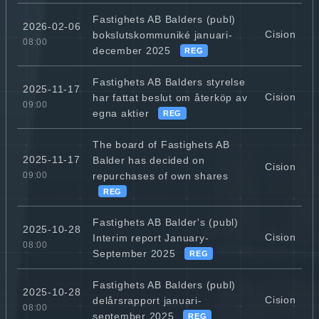
Fastighets AB Balders (publ)
2026-02-06
Cision
bokslutskommuniké januari-
08:00
december 2025
REG
Fastighets AB Balders styrelse
2025-11-17
Cision
har fattat beslut om återköp av
09:00
egna aktier
REG
The board of Fastighets AB
2025-11-17
Balder has decided on
Cision
repurchases of own shares
09:00
REG
Fastighets AB Balder's (publ)
2025-10-28
Cision
Interim report January-
08:00
September 2025
REG
Fastighets AB Balders (publ)
2025-10-28
Cision
delårsrapport januari-
08:00
september 2025
REG