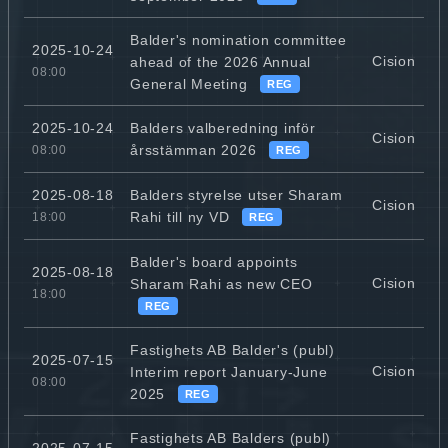
Balder's nomination committee
2025-10-24
Cision
ahead of the 2026 Annual
08:00
General Meeting
REG
Balders valberedning inför
2025-10-24
Cision
årsstämman 2026
08:00
REG
Balders styrelse utser Sharam
2025-08-18
Cision
Rahi till ny VD
18:00
REG
Balder's board appoints
2025-08-18
Cision
Sharam Rahi as new CEO
18:00
REG
Fastighets AB Balder's (publ)
2025-07-15
Cision
Interim report January-June
08:00
2025
REG
Fastighets AB Balders (publ)