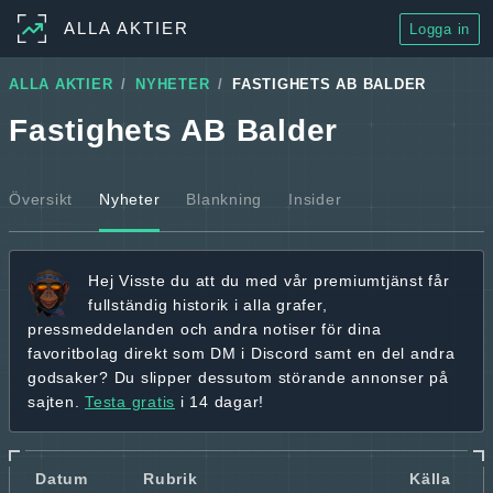
ALLA AKTIER
Logga in
ALLA AKTIER
NYHETER
FASTIGHETS AB BALDER
Fastighets AB Balder
Översikt
Nyheter
Blankning
Insider
Hej
Visste du att du med vår premiumtjänst får
fullständig historik
i alla grafer,
pressmeddelanden och andra
notiser för dina
favoritbolag
direkt som DM i Discord samt en del andra
godsaker? Du slipper dessutom störande annonser på
sajten.
Testa gratis
i 14 dagar!
Datum
Rubrik
Källa