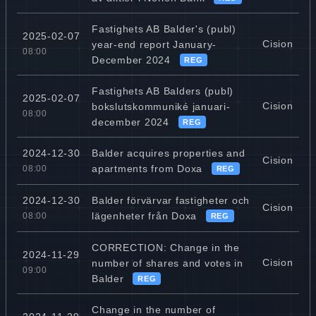
Fastighets AB Balder's (publ)
2025-02-07
Cision
year-end report January-
08:00
December 2024
REG
Fastighets AB Balders (publ)
2025-02-07
Cision
bokslutskommuniké januari-
08:00
december 2024
REG
Balder acquires properties and
2024-12-30
Cision
apartments from Doxa
08:00
REG
Balder förvärvar fastigheter och
2024-12-30
Cision
lägenheter från Doxa
08:00
REG
CORRECTION: Change in the
2024-11-29
Cision
number of shares and votes in
09:00
Balder
REG
Change in the number of