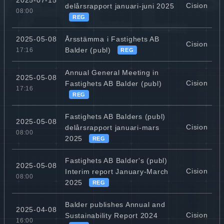
2025-07-15
Cision
delårsrapport januari-juni 2025
08:00
REG
Årsstämma i Fastighets AB
2025-05-08
Cision
Balder (publ)
17:16
REG
Annual General Meeting in
2025-05-08
Cision
Fastighets AB Balder (publ)
17:16
REG
Fastighets AB Balders (publ)
2025-05-08
Cision
delårsrapport januari-mars
08:00
2025
REG
Fastighets AB Balder's (publ)
2025-05-08
Cision
Interim report January-March
08:00
2025
REG
Balder publishes Annual and
2025-04-08
Cision
Sustainability Report 2024
16:00