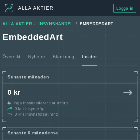
ALLA AKTIER
Logga in
ALLA AKTIER
INSYNSHANDEL
EMBEDDEDART
EmbeddedArt
Översikt
Nyheter
Blankning
Insider
Senaste månaden
0 kr
Inga insynsaffärer har utförts
0 kr i insynsköp
0 kr i insynsförsäljning
Senaste 6 månaderna