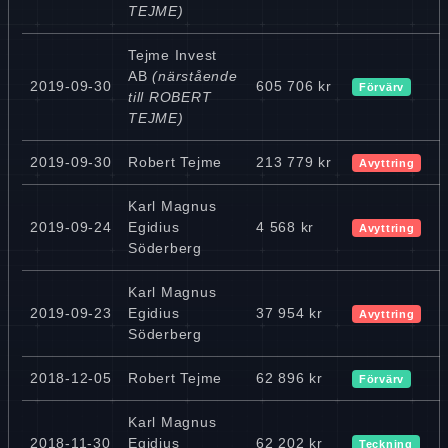
TEJME)
Tejme Invest
AB
(närstående
2019-09-30
605 706 kr
Förvärv
till ROBERT
TEJME)
2019-09-30
Robert Tejme
213 779 kr
Avyttring
Karl Magnus
2019-09-24
Egidius
4 568 kr
Avyttring
Söderberg
Karl Magnus
2019-09-23
Egidius
37 954 kr
Avyttring
Söderberg
2018-12-05
Robert Tejme
62 896 kr
Förvärv
Karl Magnus
2018-11-30
Egidius
62 202 kr
Teckning