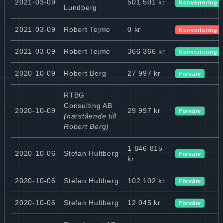
2021-03-09
501 501 kr
Konvertering 
Lundberg
2021-03-09
Robert Tejme
0 kr
Konvertering 
2021-03-09
Robert Tejme
366 366 kr
Konvertering 
2020-10-09
Robert Berg
27 997 kr
Förvärv
RTBG
Consulting AB
2020-10-09
29 997 kr
Förvärv
(närstående till
Robert Berg)
1 846 815
2020-10-06
Stefan Hultberg
Förvärv
kr
2020-10-06
Stefan Hultberg
102 102 kr
Förvärv
2020-10-06
Stefan Hultberg
12 045 kr
Förvärv