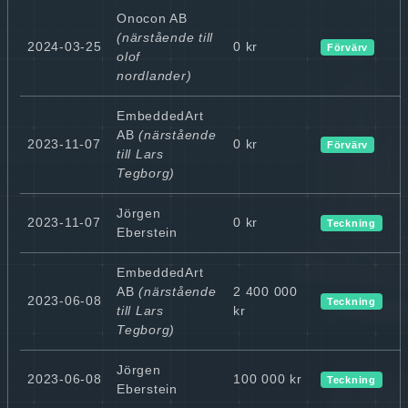
Onocon AB
(närstående till
2024-03-25
0 kr
Förvärv
olof
nordlander)
EmbeddedArt
AB
(närstående
2023-11-07
0 kr
Förvärv
till Lars
Tegborg)
Jörgen
2023-11-07
0 kr
Teckning
Eberstein
EmbeddedArt
AB
(närstående
2 400 000
2023-06-08
Teckning
till Lars
kr
Tegborg)
Jörgen
2023-06-08
100 000 kr
Teckning
Eberstein