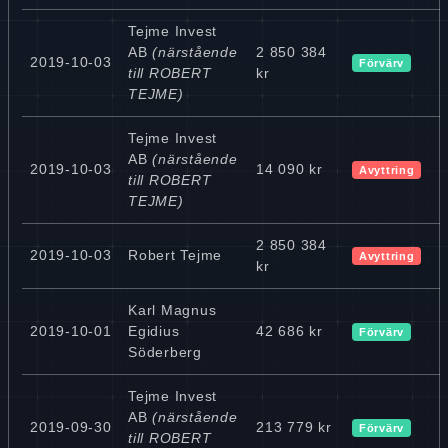
Tejme Invest
AB
(närstående
2 850 384
2019-10-03
Förvärv
till ROBERT
kr
TEJME)
Tejme Invest
AB
(närstående
2019-10-03
14 090 kr
Avyttring
till ROBERT
TEJME)
2 850 384
2019-10-03
Robert Tejme
Avyttring
kr
Karl Magnus
2019-10-01
Egidius
42 686 kr
Förvärv
Söderberg
Tejme Invest
AB
(närstående
2019-09-30
213 779 kr
Förvärv
till ROBERT