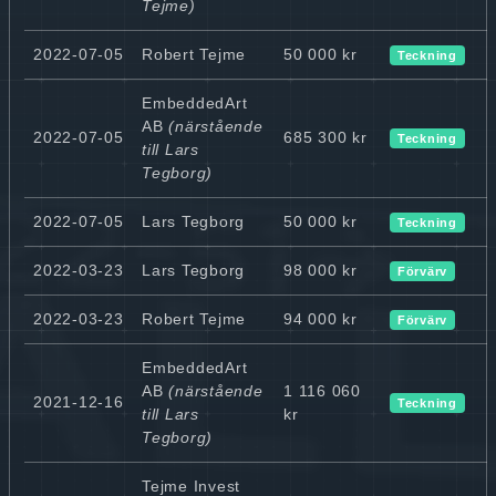
Tejme)
2022-07-05
Robert Tejme
50 000 kr
Teckning
EmbeddedArt
AB
(närstående
2022-07-05
685 300 kr
Teckning
till Lars
Tegborg)
2022-07-05
Lars Tegborg
50 000 kr
Teckning
2022-03-23
Lars Tegborg
98 000 kr
Förvärv
2022-03-23
Robert Tejme
94 000 kr
Förvärv
EmbeddedArt
AB
(närstående
1 116 060
2021-12-16
Teckning
till Lars
kr
Tegborg)
Tejme Invest