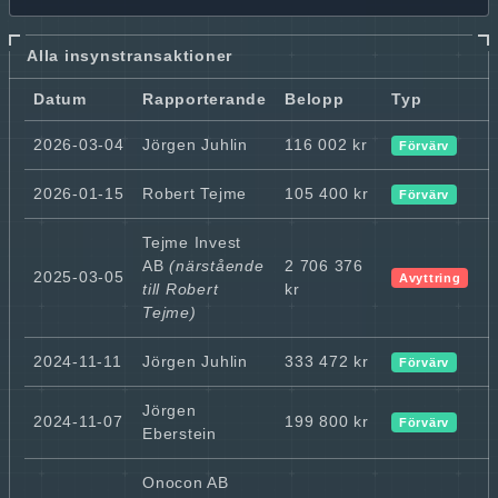
Alla insynstransaktioner
Datum
Rapporterande
Belopp
Typ
2026-03-04
Jörgen Juhlin
116 002 kr
Förvärv
2026-01-15
Robert Tejme
105 400 kr
Förvärv
Tejme Invest
AB
(närstående
2 706 376
2025-03-05
Avyttring
till Robert
kr
Tejme)
2024-11-11
Jörgen Juhlin
333 472 kr
Förvärv
Jörgen
2024-11-07
199 800 kr
Förvärv
Eberstein
Onocon AB