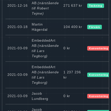
AB
(närstående
2021-12-16
271 637 kr
Teckning
till Robert
Tejme)
Martin
2021-03-18
104 400 kr
Förvärv
Hägerdal
EmbeddedArt
AB
(närstående
2021-03-09
0 kr
Konvertering 
till Lars
Tegborg)
EmbeddedArt
AB
(närstående
1 237 236
2021-03-09
Konvertering 
till Lars
kr
Tegborg)
Jacob
2021-03-09
0 kr
Konvertering 
Lundberg
Jacob