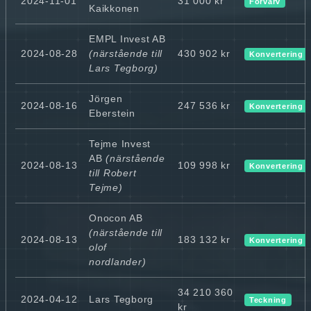
2024-11-01
31 000 kr
Förvärv
Kaikkonen
EMPL Invest AB
2024-08-28
(närstående till
430 902 kr
Konvertering 
Lars Tegborg)
Jörgen
2024-08-16
247 536 kr
Konvertering 
Eberstein
Tejme Invest
AB
(närstående
2024-08-13
109 998 kr
Konvertering 
till Robert
Tejme)
Onocon AB
(närstående till
2024-08-13
183 132 kr
Konvertering 
olof
nordlander)
34 210 360
2024-04-12
Lars Tegborg
Teckning
kr