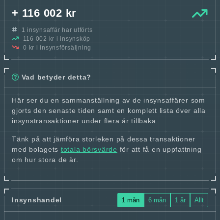
+ 116 002 kr
1 insynsaffär har utförts
116 002 kr i insynsköp
0 kr i insynsförsäljning
Vad betyder detta?
Här ser du en sammanställning av de insynsaffärer som
gjorts den senaste tiden samt en komplett lista över alla
insynstransaktioner under flera år tillbaka.
Tänk på att jämföra storleken på dessa transaktioner
med bolagets
totala börsvärde
för att få en uppfattning
om hur stora de är.
Insynshandel
1 mån
6 mån
1 år
Allt