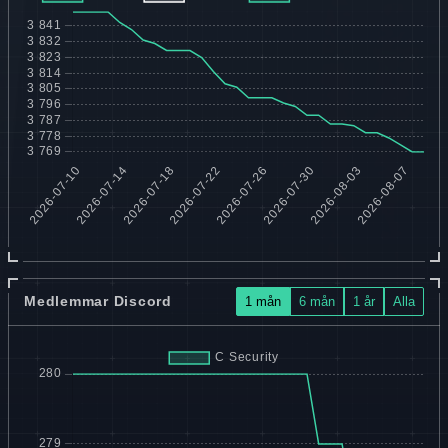
Medlemmar Discord
1 mån
6 mån
1 år
Alla