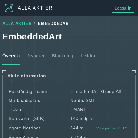
ALLA AKTIER
Logga in
ALLA AKTIER
EMBEDDEDART
EmbeddedArt
Översikt
Nyheter
Blankning
Insider
Aktieinformation
Fullständigt namn
EmbeddedArt Group AB
Marknadsplats
Nordic SME
Ticker
EMART
Börsvärde (SEK)
140 milj. kr
Ägare Nordnet
344 st
Visa på Nordnet
Ägare Avanza
3 424 st