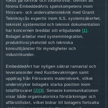
fokus på försvar och totalförsvar. Genom att
förena EmbeddedArts spetskompetens inom
försvars- och undervattensteknik med Granit
Teknikbyrås expertis inom ILS, systemsäkerhet,
tekniskt systemstöd och teknisk dokumentation
har koncernen breddat sitt erbjudande
[1]
.
Bolaget arbetar med systemintegration,
produktlivscykelstöd och tekniska
konsulttjänster för myndigheter och
industrikunder.
EmbeddedArt har nyligen säkrat ramavtal och
leveransorder med Kustbevakningen samt
uppdrag från Försvarets materielverk, vilket
understryker bolagets starka position inom
totalförsvaret
[2]
[3]
. Senaste kommunikationen
visar både organisatoriska förstärkningar och
affärstillväxt, vilket bidrar till bolagets fortsatta