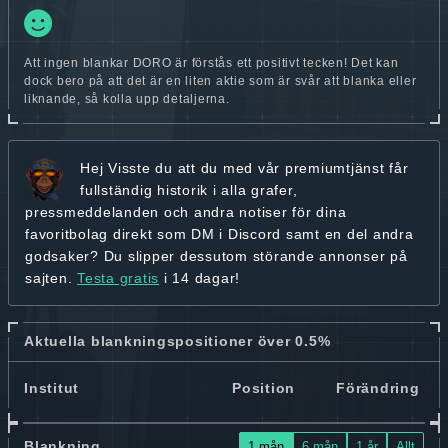
Att ingen blankar DORO är förstås ett positivt tecken! Det kan
dock bero på att det är en liten aktie som är svår att blanka eller
liknande, så kolla upp detaljerna.
Hej
Visste du att du med vår premiumtjänst får
fullständig historik
i alla grafer,
pressmeddelanden och andra
notiser för dina
favoritbolag
direkt som DM i Discord samt en del andra
godsaker? Du slipper dessutom störande annonser på
sajten.
Testa gratis
i 14 dagar!
Aktuella blankningspositioner över 0.5%
Institut
Position
Förändring
Blankning
1 mån
6 mån
1 år
Allt