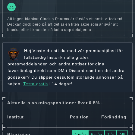
Att ingen blankar Cinclus Pharma är förstås ett positivt tecken!
Det kan dock bero på att det är en liten aktie som är svår att
blanka eller liknande, så kolla upp detaljerna.
Hej
Visste du att du med vår premiumtjänst får
fullständig historik
i alla grafer,
pressmeddelanden och andra
notiser för dina
favoritbolag
direkt som DM i Discord samt en del andra
godsaker? Du slipper dessutom störande annonser på
sajten.
Testa gratis
i 14 dagar!
Aktuella blankningspositioner över 0.5%
Institut
Position
Förändring
Blankning
1 mån
6 mån
1 år
Allt