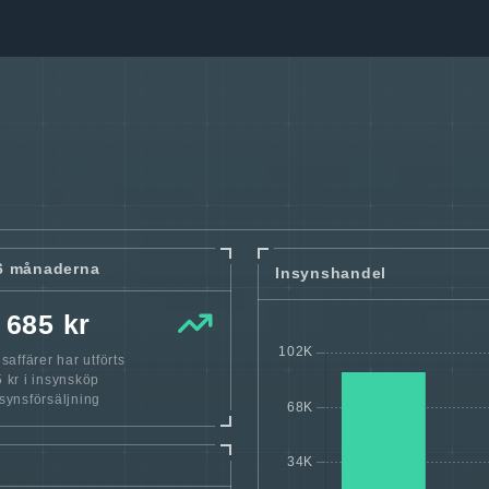
6 månaderna
Insynshandel
 685 kr
affärer har utförts
 kr i insynsköp
nsynsförsäljning