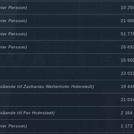
eter Persson)
10 25
eter Persson)
21 00
eter Persson)
51 77
eter Persson)
26 69
15 50
22 02
tående till Zacharias Wetterholm Holmstedt)
19 44
21 03
tående till Per Holmstedt)
2 164 
eter Persson)
1 172