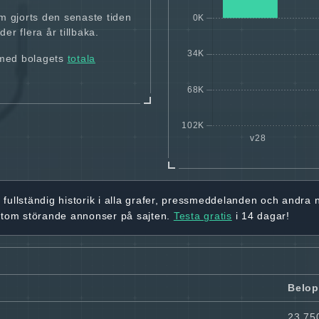
m gjorts den senaste tiden
er flera år tillbaka.
 med bolagets
totala
r
fullständig historik
i alla grafer, pressmeddelanden och andra
utom störande annonser på sajten.
Testa gratis
i 14 dagar!
Belo
23 75