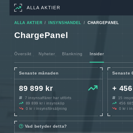
ALLA AKTIER
ALLA AKTIER
INSYNSHANDEL
CHARGEPANEL
ChargePanel
Översikt
Nyheter
Blankning
Insider
Senaste månaden
Senaste 
89 899 kr
+ 456
7 insynsaffärer har utförts
15 insyns
89 899 kr i insynsköp
456 685
0 kr i insynsförsäljning
0 kr i i
Vad betyder detta?