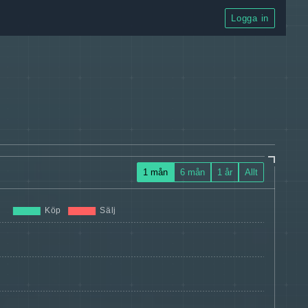
Logga in
1 mån
6 mån
1 år
Allt