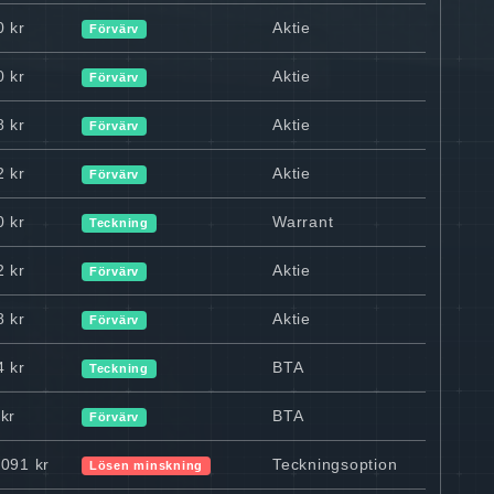
0 kr
Aktie
Förvärv
0 kr
Aktie
Förvärv
8 kr
Aktie
Förvärv
2 kr
Aktie
Förvärv
0 kr
Warrant
Teckning
2 kr
Aktie
Förvärv
8 kr
Aktie
Förvärv
4 kr
BTA
Teckning
kr
BTA
Förvärv
 091 kr
Teckningsoption
Lösen minskning