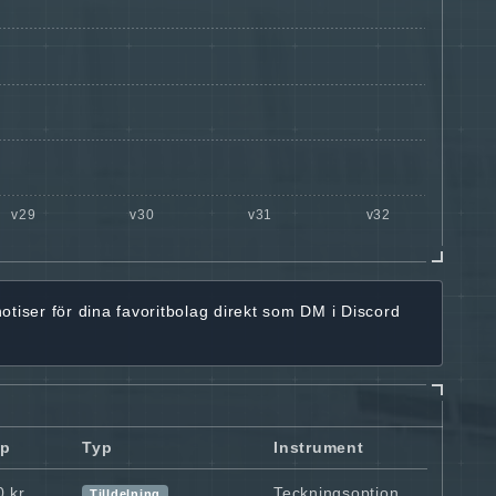
notiser för dina favoritbolag
direkt som DM i Discord
pp
Typ
Instrument
0 kr
Teckningsoption
Tilldelning