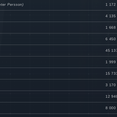
eter Persson)
1 172
4 135 
1 668 
6 450 
45 13
1 999
15 73
3 170 
12 94
8 000 