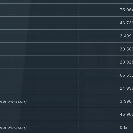
75 06
46 73
3 499 
39 50
29 92
66 53
24 99
eter Persson)
3 990 
45 90
eter Persson)
0 kr