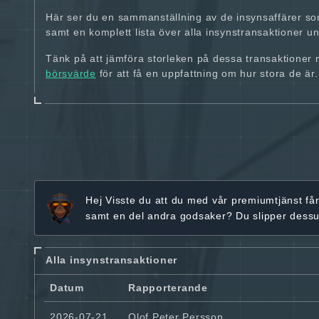
Här ser du en sammanställning av de insynsaffärer so
samt en komplett lista över alla insynstransaktioner und
Tänk på att jämföra storleken på dessa transaktioner
börsvärde
för att få en uppfattning om hur stora de är.
Hej
Visste du att du med vår premiumtjänst få
samt en del andra godsaker? Du slipper dess
Alla insynstransaktioner
Datum
Rapporterande
2026-07-21
Olof Peter Persson