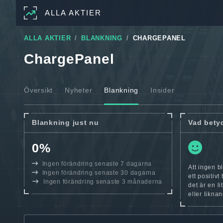
ALLA AKTIER
ALLA AKTIER
BLANKNING
CHARGEPANEL
ChargePanel
Översikt
Nyheter
Blankning
Insider
Blankning just nu
Vad bety
0%
Ingen förändring senaste 7 dagarna
Att ingen b
Ingen förändring senaste 30 dagarna
ett positiv
Ingen förändring senaste 3 månaderna
det är en l
eller likna