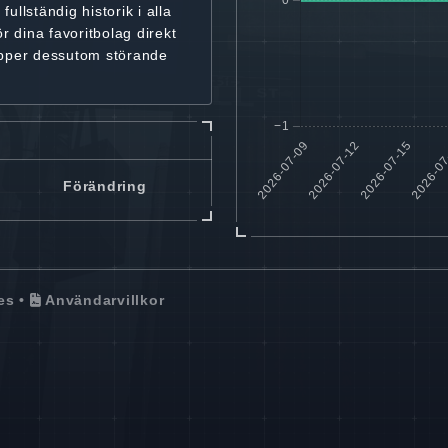
r
fullständig historik
i alla
ör dina favoritbolag
direkt
ipper dessutom störande
Förändring
es
•
Användarvillkor