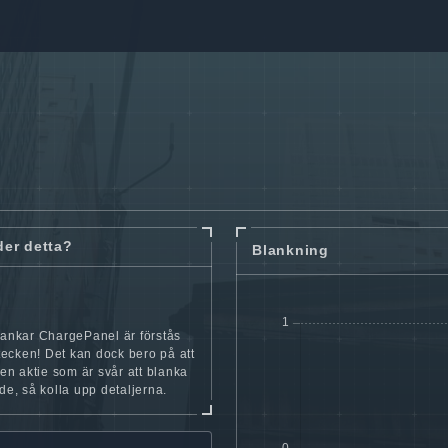
der detta?
Blankning
lankar ChargePanel är förstås
t tecken! Det kan dock bero på att
iten aktie som är svår att blanka
nde, så kolla upp detaljerna.