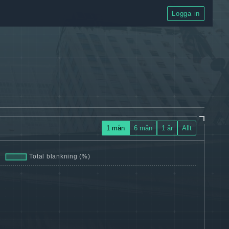
Logga in
1 mån
6 mån
1 år
Allt