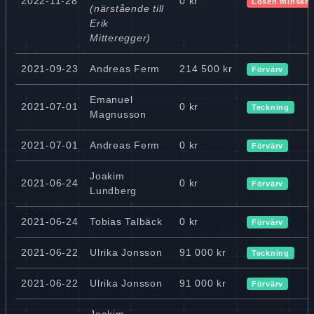
2022-11-28
0 kr
Lösen minskn
(närstående till
Erik
Mitteregger)
2021-09-23
Andreas Ferm
214 500 kr
Förvärv
Emanuel
2021-07-01
0 kr
Teckning
Magnusson
2021-07-01
Andreas Ferm
0 kr
Förvärv
Joakim
2021-06-24
0 kr
Förvärv
Lundberg
2021-06-24
Tobias Talbäck
0 kr
Förvärv
2021-06-22
Ulrika Jonsson
91 000 kr
Teckning
2021-06-22
Ulrika Jonsson
91 000 kr
Förvärv
Joakim