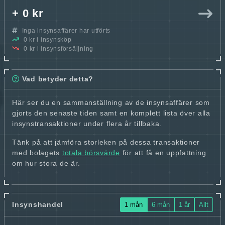
+ 0 kr
Inga insynsaffärer har utförts
0 kr i insynsköp
0 kr i insynsförsäljning
Vad betyder detta?
Här ser du en sammanställning av de insynsaffärer som
gjorts den senaste tiden samt en komplett lista över alla
insynstransaktioner under flera år tillbaka.
Tänk på att jämföra storleken på dessa transaktioner
med bolagets
totala börsvärde
för att få en uppfattning
om hur stora de är.
Insynshandel
1 mån
6 mån
1 år
Allt