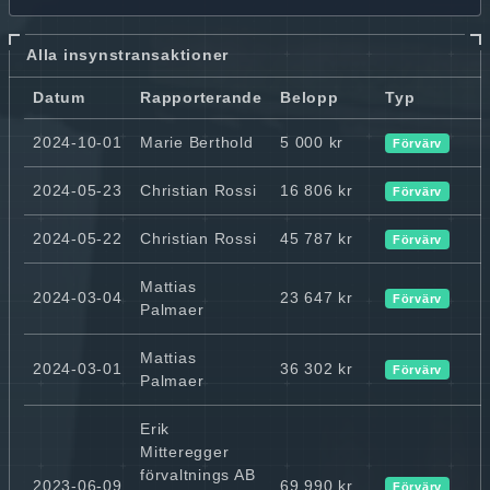
Alla insynstransaktioner
Datum
Rapporterande
Belopp
Typ
2024-10-01
Marie Berthold
5 000 kr
Förvärv
2024-05-23
Christian Rossi
16 806 kr
Förvärv
2024-05-22
Christian Rossi
45 787 kr
Förvärv
Mattias
2024-03-04
23 647 kr
Förvärv
Palmaer
Mattias
2024-03-01
36 302 kr
Förvärv
Palmaer
Erik
Mitteregger
förvaltnings AB
2023-06-09
69 990 kr
Förvärv