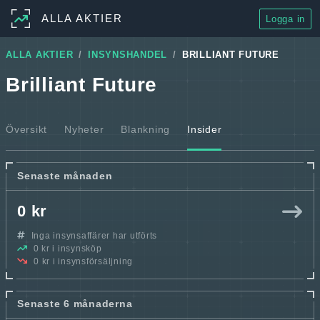
ALLA AKTIER
Logga in
ALLA AKTIER
INSYNSHANDEL
BRILLIANT FUTURE
Brilliant Future
Översikt
Nyheter
Blankning
Insider
Senaste månaden
0 kr
Inga insynsaffärer har utförts
0 kr i insynsköp
0 kr i insynsförsäljning
Senaste 6 månaderna