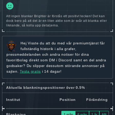
Att ingen blankar Brighter är förstås ett positivt tecken! Det kan
dock bero på att det är en liten aktie som är svår att blanka eller
liknande, så kolla upp detaljerna.
Hej
Visste du att du med vår premiumtjänst får
fullständig historik
i alla grafer,
pressmeddelanden och andra
notiser för dina
favoritbolag
direkt som DM i Discord samt en del andra
godsaker? Du slipper dessutom störande annonser på
sajten.
Testa gratis
i 14 dagar!
Aktuella blankningspositioner över 0.5%
Institut
Position
Förändring
Blankning
1 mån
6 mån
1 år
Allt