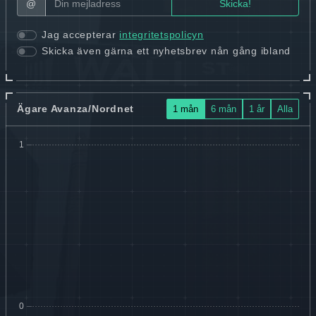
@
Jag accepterar
integritetspolicyn
Skicka även gärna ett nyhetsbrev nån gång ibland
Ägare Avanza/Nordnet
1 mån
6 mån
1 år
Alla