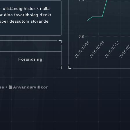
r
fullständig historik
i alla
ör dina favoritbolag
direkt
ipper dessutom störande
Förändring
es
•
Användarvillkor