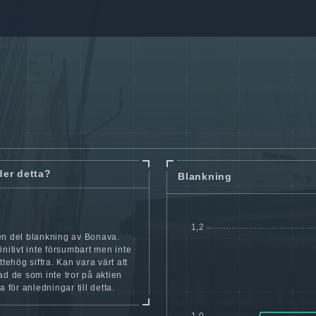
der detta?
Blankning
en del blankning av Bonava.
initivt inte försumbart men inte
ttehög siffra. Kan vara värt att
ad de som inte tror på aktien
a för anledningar till detta.