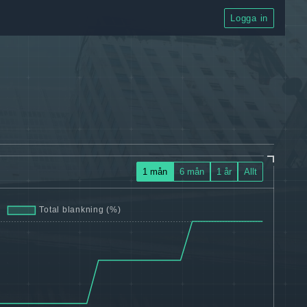
Logga in
1 mån
6 mån
1 år
Allt