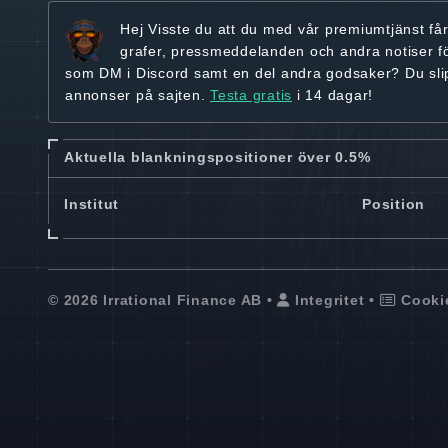
Hej
Visste du att du med vår premiumtjänst få
grafer, pressmeddelanden och andra
notiser f
som DM i Discord samt en del andra godsaker? Du sl
annonser på sajten.
Testa gratis
i 14 dagar!
Aktuella blankningspositioner över 0.5%
Institut
Position
© 2026 Irrational Finance AB •
Integritet
•
Cooki