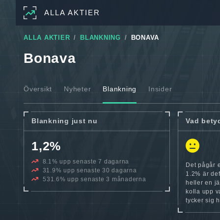
ALLA AKTIER
ALLA AKTIER
BLANKNING
BONAVA
Bonava
Översikt
Nyheter
Blankning
Insider
Blankning just nu
Vad bety
1,2%
8.1% upp senaste 7 dagarna
Det pågår 
31.9% upp senaste 30 dagarna
1.2% är def
531.6% upp senaste 3 månaderna
heller en jä
kolla upp v
tycker sig h