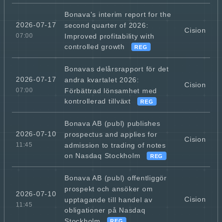
Bonava's interim report for the
2026-07-17
second quarter of 2026:
Cision
Improved profitability with
07:00
controlled growth
REG
Bonavas delårsrapport för det
2026-07-17
andra kvartalet 2026:
Cision
Förbättrad lönsamhet med
07:00
kontrollerad tillväxt
REG
Bonava AB (publ) publishes
2026-07-10
prospectus and applies for
Cision
admission to trading of notes
11:45
on Nasdaq Stockholm
REG
Bonava AB (publ) offentliggör
prospekt och ansöker om
2026-07-10
Cision
upptagande till handel av
11:45
obligationer på Nasdaq
Stockholm
REG