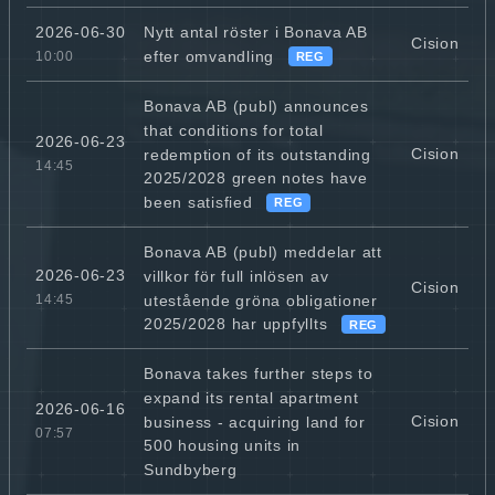
Nytt antal röster i Bonava AB
2026-06-30
Cision
efter omvandling
10:00
REG
Bonava AB (publ) announces
that conditions for total
2026-06-23
Cision
redemption of its outstanding
14:45
2025/2028 green notes have
been satisfied
REG
Bonava AB (publ) meddelar att
2026-06-23
villkor för full inlösen av
Cision
utestående gröna obligationer
14:45
2025/2028 har uppfyllts
REG
Bonava takes further steps to
expand its rental apartment
2026-06-16
Cision
business - acquiring land for
07:57
500 housing units in
Sundbyberg