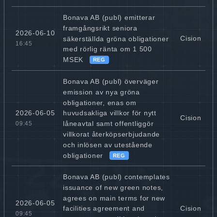
Bonava AB (publ) emitterar
framgångsrikt seniora
2026-06-10
Cision
säkerställda gröna obligationer
16:45
med rörlig ränta om 1 500
MSEK
REG
Bonava AB (publ) överväger
emission av nya gröna
obligationer, enas om
2026-06-05
huvudsakliga villkor för nytt
Cision
låneavtal samt offentliggör
09:45
villkorat återköpserbjudande
och inlösen av utestående
obligationer
REG
Bonava AB (publ) contemplates
issuance of new green notes,
agrees on main terms for new
2026-06-05
Cision
facilities agreement and
09:45