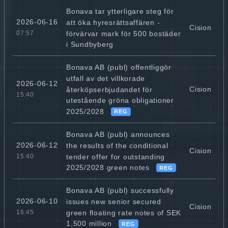
Bonava tar ytterligare steg för
2026-06-16
att öka hyresrättsaffären -
Cision
förvärvar mark för 500 bostäder
07:57
i Sundbyberg
Bonava AB (publ) offentliggör
utfall av det villkorade
2026-06-12
Cision
återköpserbjudandet för
15:40
utestående gröna obligationer
2025/2028
REG
Bonava AB (publ) announces
2026-06-12
the results of the conditional
Cision
tender offer for outstanding
15:40
2025/2028 green notes
REG
Bonava AB (publ) successfully
2026-06-10
issues new senior secured
Cision
green floating rate notes of SEK
16:45
1,500 million
REG