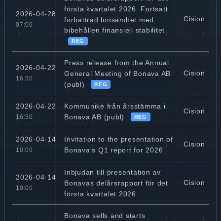
första kvartalet 2026: Fortsatt
2026-04-28
Cision
förbättrad lönsamhet med
07:00
bibehållen finansiell stabilitet
REG
Press release from the Annual
2026-04-22
Cision
General Meeting of Bonava AB
16:30
(publ)
REG
Kommuniké från årsstämma i
2026-04-22
Cision
Bonava AB (publ)
16:30
REG
Invitation to the presentation of
2026-04-14
Cision
Bonava's Q1 report for 2026
10:00
Inbjudan till presentation av
2026-04-14
Cision
Bonavas delårsrapport för det
10:00
första kvartalet 2026
Bonava sells and starts