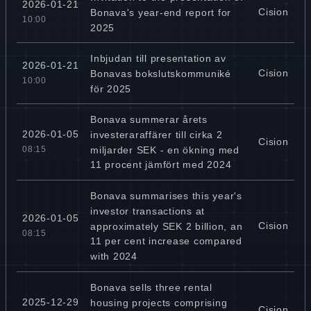
2026-01-21
Cision
Bonava's year-end report for
10:00
2025
Inbjudan till presentation av
2026-01-21
Cision
Bonavas bokslutskommuniké
10:00
för 2025
Bonava summerar årets
2026-01-05
investeraraffärer till cirka 2
Cision
miljarder SEK - en ökning med
08:15
11 procent jämfört med 2024
Bonava summarises this year's
investor transactions at
2026-01-05
Cision
approximately SEK 2 billion, an
08:15
11 per cent increase compared
with 2024
Bonava sells three rental
2025-12-29
housing projects comprising
Cision