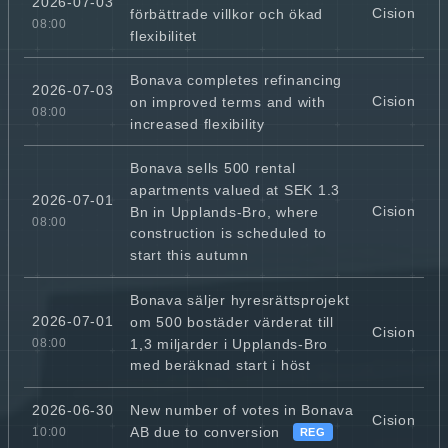
2026-07-03
Cision
förbättrade villkor och ökad
08:00
flexibilitet
Bonava completes refinancing
2026-07-03
Cision
on improved terms and with
08:00
increased flexibility
Bonava sells 500 rental
apartments valued at SEK 1.3
2026-07-01
Cision
Bn in Upplands-Bro, where
08:00
construction is scheduled to
start this autumn
Bonava säljer hyresrättsprojekt
2026-07-01
om 500 bostäder värderat till
Cision
1,3 miljarder i Upplands-Bro
08:00
med beräknad start i höst
New number of votes in Bonava
2026-06-30
Cision
AB due to conversion
10:00
REG