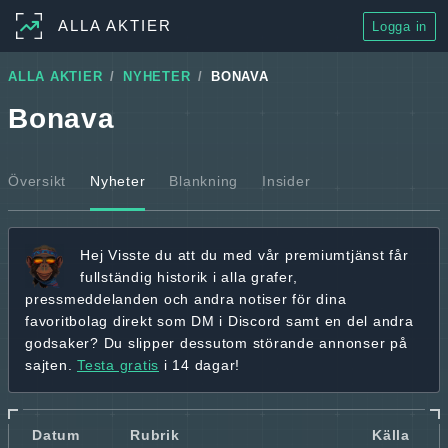
ALLA AKTIER
Logga in
ALLA AKTIER
NYHETER
BONAVA
Bonava
Översikt
Nyheter
Blankning
Insider
Hej
Visste du att du med vår premiumtjänst får
fullständig historik
i alla grafer,
pressmeddelanden och andra
notiser för dina
favoritbolag
direkt som DM i Discord samt en del andra
godsaker? Du slipper dessutom störande annonser på
sajten.
Testa gratis
i 14 dagar!
Datum
Rubrik
Källa