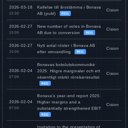
Kallelse till årsstämma i Bonava
2026-03-18
Cision
AB (publ)
10:30
REG
New number of votes in Bonava
2026-02-27
Cision
AB due to conversion
10:00
REG
Nytt antal röster i Bonava AB
2026-02-27
Cision
efter omvandling
10:00
REG
Bonavas bokslutskommuniké
2026-02-04
2025: Högre marginaler och ett
Cision
väsentligt stärkt rörelseresultat
07:00
REG
Bonava's year-end report 2025:
2026-02-04
Higher margins and a
Cision
substantially strengthened EBIT
07:00
REG
Invitation to the presentation of