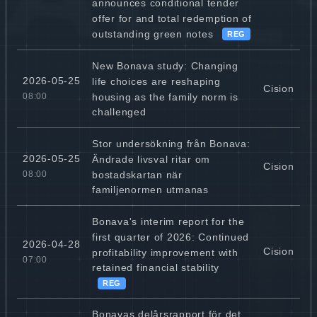
announces conditional tender
offer for and total redemption of
outstanding green notes
REG
New Bonava study: Changing
2026-05-25
life choices are reshaping
Cision
housing as the family norm is
08:00
challenged
Stor undersökning från Bonava:
2026-05-25
Ändrade livsval ritar om
Cision
bostadskartan när
08:00
familjenormen utmanas
Bonava's interim report for the
first quarter of 2026: Continued
2026-04-28
Cision
profitability improvement with
07:00
retained financial stability
REG
Bonavas delårsrapport för det