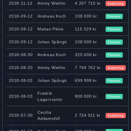
2018-11-12
Ammy Wehlin
4 207 710 kr
Avyttring
2018-09-12
Andreas Koch
108 000 kr
Förvärv
2018-09-12
Matias Pälve
115 329 kr
Förvärv
2018-09-12
Johan Spångö
108 000 kr
Förvärv
2018-08-30
Andreas Koch
325 000 kr
Förvärv
2018-08-20
Ammy Wehlin
7 748 762 kr
Avyttring
2018-08-03
Johan Spångö
699 998 kr
Förvärv
Fredrik
2018-08-03
900 000 kr
Förvärv
Lagercrantz
Cecilia
2018-07-30
2 724 911 kr
Avyttring
Addamshill