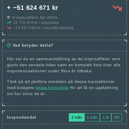
+ −51 624 671 kr
8 insynsaffärer har utförts
22 772 874 kr i insynsköp
−74 397 545 kr i insynsförsäljning
Vad betyder detta?
Här ser du en sammanställning av de insynsaffärer som
gjorts den senaste tiden samt en komplett lista över alla
insynstransaktioner under flera år tillbaka.
Tänk på att jämföra storleken på dessa transaktioner
med bolagets
totala börsvärde
för att få en uppfattning
om hur stora de är.
Insynshandel
1 mån
6 mån
1 år
Allt