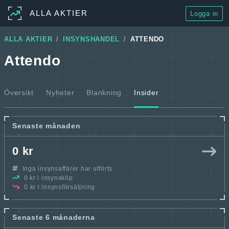
ALLA AKTIER
Logga in
ALLA AKTIER
INSYNSHANDEL
ATTENDO
Attendo
Översikt
Nyheter
Blankning
Insider
Senaste månaden
0 kr
Inga insynsaffärer har utförts
0 kr i insynsköp
0 kr i insynsförsäljning
Senaste 6 månaderna