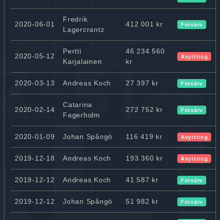
Fredrik
2020-06-01
412 001 kr
Förvärv
Lagercrantz
Pertti
46 234 560
2020-05-12
Avyttring
Karjalainen
kr
2020-03-13
Andreas Koch
27 397 kr
Förvärv
Catarina
2020-02-14
272 752 kr
Förvärv
Fagerholm
2020-01-09
Johan Spångö
116 419 kr
Avyttring
2019-12-18
Andreas Koch
193 360 kr
Avyttring
2019-12-12
Andreas Koch
41 587 kr
Förvärv
2019-12-12
Johan Spångö
51 982 kr
Förvärv