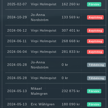
2025-02-07
Virpi Holmqvist
162 260 kr
Förvärv
Jo-Anna
2024-10-29
133 569 kr
Avyttring
Nordström
2024-06-12
Virpi Holmqvist
307 401 kr
Avyttring
2024-06-11
Virpi Holmqvist
268 668 kr
Avyttring
2024-06-04
Virpi Holmqvist
281 833 kr
Avyttring
Jo-Anna
2024-05-28
0 kr
Tilldelning
Nordström
2024-05-28
Virpi Holmqvist
0 kr
Tilldelning
Mikael
2024-05-13
232 875 kr
Förvärv
Malmgren
2024-05-13
Eric Wåhlgren
180 090 kr
Förvärv