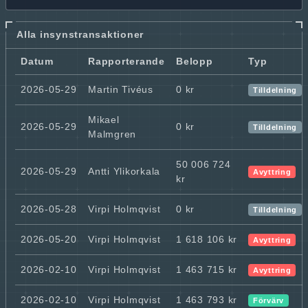
Alla insynstransaktioner
Datum
Rapporterande
Belopp
Typ
2026-05-29
Martin Tivéus
0 kr
Tilldelning
Mikael
2026-05-29
0 kr
Tilldelning
Malmgren
50 006 724
2026-05-29
Antti Ylikorkala
Avyttring
kr
2026-05-28
Virpi Holmqvist
0 kr
Tilldelning
2026-05-20
Virpi Holmqvist
1 618 106 kr
Avyttring
2026-02-10
Virpi Holmqvist
1 463 715 kr
Avyttring
2026-02-10
Virpi Holmqvist
1 463 793 kr
Förvärv