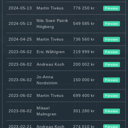
2024-05-13
Martin Tivéus
776 250 kr
Förvärv
Nils Sven Patrik
2024-05-13
549 585 kr
Förvärv
Högberg
2024-04-25
Martin Tivéus
736 560 kr
Förvärv
2023-06-02
Eric Wåhlgren
219 999 kr
Förvärv
2023-06-02
Andreas Koch
200 002 kr
Förvärv
Jo-Anna
2023-06-02
150 000 kr
Förvärv
Nordström
2023-06-02
Martin Tivéus
699 400 kr
Förvärv
Mikael
2023-06-02
301 280 kr
Förvärv
Malmgren
2023-02-21
Andreas Koch
274 010 kr
Förvärv