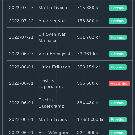
2022-07-27
Martin Tivéus
715 380 kr
Förvärv
2022-07-22
Andreas Koch
156 800 kr
Förvärv
Ulf Sven Ivar
2022-07-21
501 702 kr
Förvärv
Mattsson
2022-06-07
Virpi Holmqvist
73 361 kr
Förvärv
2022-06-01
Ulrika Eriksson
353 159 kr
Förvärv
Fredrik
2022-06-01
366 600 kr
Avyttring
Lagercrantz
Fredrik
2022-06-01
384 480 kr
Förvärv
Lagercrantz
2022-06-01
Martin Tivéus
1 068 000 kr
Förvärv
2022-06-01
Eric Wåhlgren
224 999 kr
Förvärv