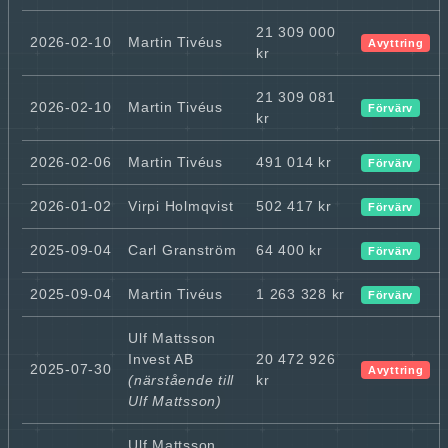
21 309 000
2026-02-10
Martin Tivéus
Avyttring
kr
21 309 081
2026-02-10
Martin Tivéus
Förvärv
kr
2026-02-06
Martin Tivéus
491 014 kr
Förvärv
2026-01-02
Virpi Holmqvist
502 417 kr
Förvärv
2025-09-04
Carl Granström
64 400 kr
Förvärv
2025-09-04
Martin Tivéus
1 263 328 kr
Förvärv
Ulf Mattsson
Invest AB
20 472 926
2025-07-30
Avyttring
(närstående till
kr
Ulf Mattsson)
Ulf Mattsson