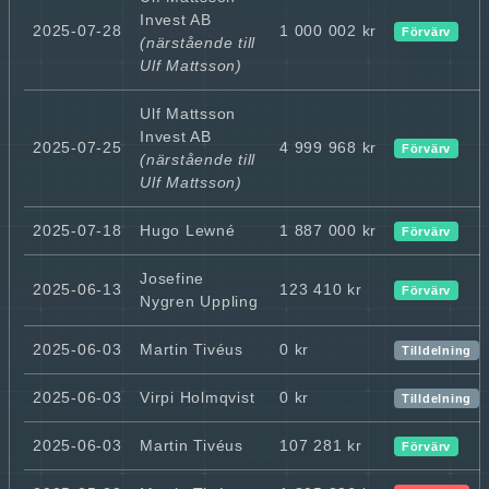
Invest AB
2025-07-28
1 000 002 kr
Förvärv
(närstående till
Ulf Mattsson)
Ulf Mattsson
Invest AB
2025-07-25
4 999 968 kr
Förvärv
(närstående till
Ulf Mattsson)
2025-07-18
Hugo Lewné
1 887 000 kr
Förvärv
Josefine
2025-06-13
123 410 kr
Förvärv
Nygren Uppling
2025-06-03
Martin Tivéus
0 kr
Tilldelning
2025-06-03
Virpi Holmqvist
0 kr
Tilldelning
2025-06-03
Martin Tivéus
107 281 kr
Förvärv