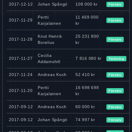
2017-12-12
Johan Spångö
108 000 kr
Förvärv
Pertti
11 469 000
2017-11-29
Förvärv
Karjalainen
kr
Knut Henrik
25 231 800
2017-11-28
Förvärv
Borelius
kr
Cecilia
2017-11-27
7 816 080 kr
Teckning
Addamshill
2017-11-24
Andreas Koch
52 410 kr
Förvärv
Pertti
16 698 698
2017-11-20
Förvärv
Karjalainen
kr
2017-09-12
Andreas Koch
60 000 kr
Förvärv
2017-09-12
Johan Spångö
74 997 kr
Förvärv