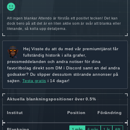
Att ingen blankar Attendo är förstås ett positivt tecken! Det kan
dock bero på att det är en liten aktie som är svår att blanka eller
liknande, så kolla upp detaljerna.
Hej
Visste du att du med vår premiumtjänst får
fullständig historik
i alla grafer,
pressmeddelanden och andra
notiser för dina
favoritbolag
direkt som DM i Discord samt en del andra
godsaker? Du slipper dessutom störande annonser på
sajten.
Testa gratis
i 14 dagar!
Aktuella blankningspositioner över 0.5%
Institut
Position
Förändring
Blankning
1 mån
6 mån
1 år
Allt