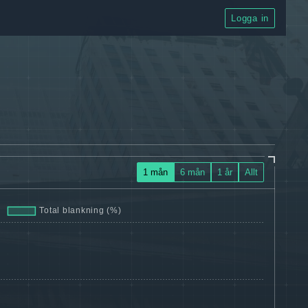
Logga in
1 mån
6 mån
1 år
Allt