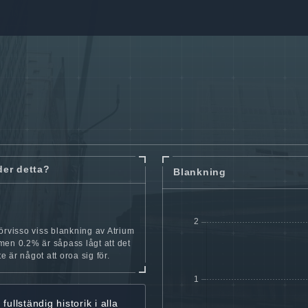
der detta?
Blankning
örvisso viss blankning av Atrium
en 0.2% är såpass lågt att det
nte är något att oroa sig för.
r
fullständig historik
i alla