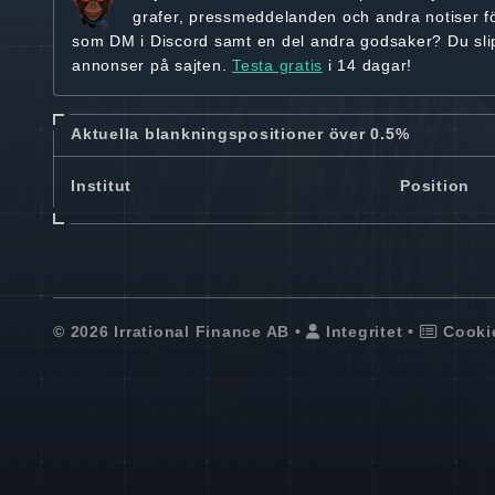
grafer, pressmeddelanden och andra
notiser f
som DM i Discord samt en del andra godsaker? Du sl
annonser på sajten.
Testa gratis
i 14 dagar!
Aktuella blankningspositioner över 0.5%
Institut
Position
© 2026 Irrational Finance AB •
Integritet
•
Cooki