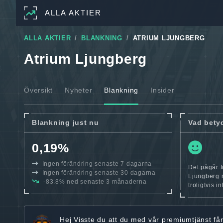
ALLA AKTIER
ALLA AKTIER
BLANKNING
ATRIUM LJUNGBERG
Atrium Ljungberg
Översikt
Nyheter
Blankning
Insider
Blankning just nu
Vad bety
0,19%
Ingen förändring senaste 7 dagarna
Det pågår f
Ingen förändring senaste 30 dagarna
Ljungberg m
-83.8% ned senaste 3 månaderna
troligtvis i
Hej
Visste du att du med vår premiumtjänst få