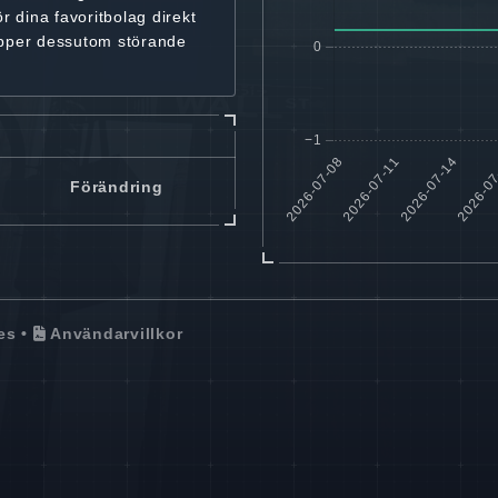
ör dina favoritbolag
direkt
ipper dessutom störande
Förändring
es
•
Användarvillkor