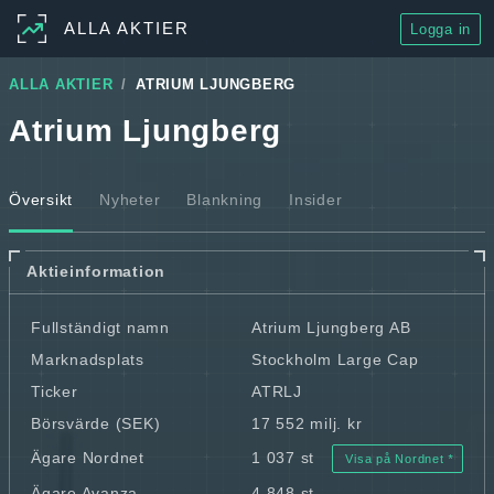
ALLA AKTIER
Logga in
ALLA AKTIER
ATRIUM LJUNGBERG
Atrium Ljungberg
Översikt
Nyheter
Blankning
Insider
Aktieinformation
Fullständigt namn
Atrium Ljungberg AB
Marknadsplats
Stockholm Large Cap
Ticker
ATRLJ
Börsvärde (SEK)
17 552 milj. kr
Ägare Nordnet
1 037 st
Visa på Nordnet
Ägare Avanza
4 848 st