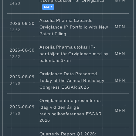
MFN
NDA-processen för Orviglance
14:23
MAR
Ascelia Pharma Expands
2026-06-30
MFN
Orviglance IP Portfolio with New
12:52
Patent Filing
Ascelia Pharma utökar IP-
2026-06-30
MFN
portföljen för Orviglance med ny
12:52
patentansökan
Orviglance Data Presented
2026-06-09
MFN
Today at the Annual Radiology
07:30
Congress ESGAR 2026
Orviglance-data presenteras
2026-06-09
idag vid den årliga
MFN
radiologikonferensen ESGAR
07:30
2026
Quarterly Report Q1 2026: