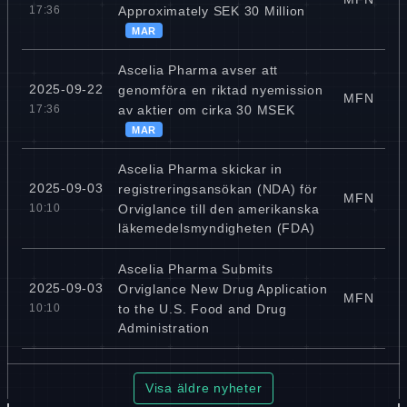
Approximately SEK 30 Million
17:36
MAR
Ascelia Pharma avser att
2025-09-22
genomföra en riktad nyemission
MFN
av aktier om cirka 30 MSEK
17:36
MAR
Ascelia Pharma skickar in
2025-09-03
registreringsansökan (NDA) för
MFN
Orviglance till den amerikanska
10:10
läkemedelsmyndigheten (FDA)
Ascelia Pharma Submits
2025-09-03
Orviglance New Drug Application
MFN
to the U.S. Food and Drug
10:10
Administration
Visa äldre nyheter