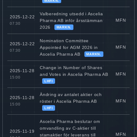
MARKN.
Valberedning utsedd i Ascelia
2025-12-22
MFN
Pharma AB inför årsstämman
07:30
2026
MARKN.
Nomination Committee
2025-12-22
MFN
Appointed for AGM 2026 in
07:30
Ascelia Pharma AB
MARKN.
Change in Number of Shares
2025-11-28
MFN
and Votes in Ascelia Pharma AB
15:00
LHFI
Ändring av antalet aktier och
2025-11-28
MFN
röster i Ascelia Pharma AB
15:00
LHFI
Ascelia Pharma beslutar om
omvandling av C-aktier till
2025-11-19
MFN
stamaktier för leverans till