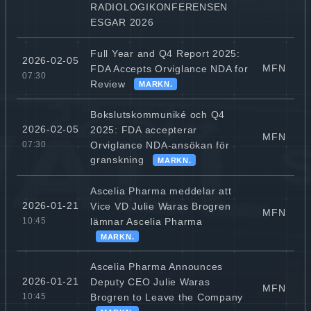
RADIOLOGIKONFERENSEN
ESGAR 2026
Full Year and Q4 Report 2025:
2026-02-05
MFN
FDA Accepts Orviglance NDA for
07:30
Review
MARKN.
Bokslutskommuniké och Q4
2026-02-05
2025: FDA accepterar
MFN
Orviglance NDA-ansökan för
07:30
granskning
MARKN.
Ascelia Pharma meddelar att
2026-01-21
Vice VD Julie Waras Brogren
MFN
lämnar Ascelia Pharma
10:45
MARKN.
Ascelia Pharma Announces
2026-01-21
Deputy CEO Julie Waras
MFN
Brogren to Leave the Company
10:45