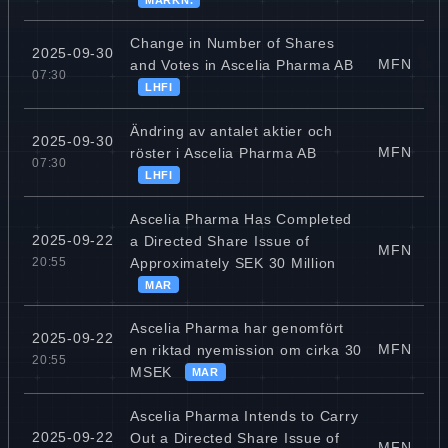
Change in Number of Shares
2025-09-30
MFN
and Votes in Ascelia Pharma AB
07:30
LHFI
Ändring av antalet aktier och
2025-09-30
MFN
röster i Ascelia Pharma AB
07:30
LHFI
Ascelia Pharma Has Completed
2025-09-22
a Directed Share Issue of
MFN
Approximately SEK 30 Million
20:55
MAR
Ascelia Pharma har genomfört
2025-09-22
MFN
en riktad nyemission om cirka 30
20:55
MSEK
MAR
Ascelia Pharma Intends to Carry
2025-09-22
Out a Directed Share Issue of
MFN