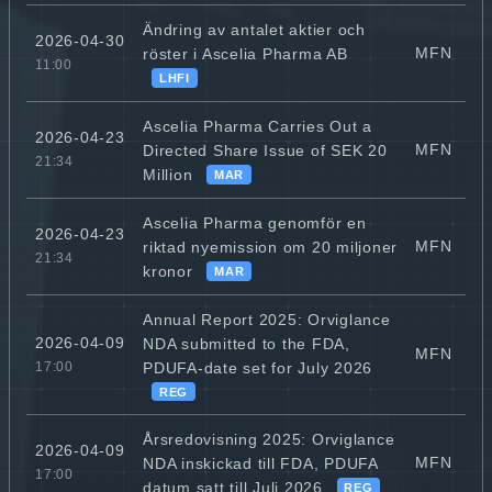
Ändring av antalet aktier och
2026-04-30
MFN
röster i Ascelia Pharma AB
11:00
LHFI
Ascelia Pharma Carries Out a
2026-04-23
MFN
Directed Share Issue of SEK 20
21:34
Million
MAR
Ascelia Pharma genomför en
2026-04-23
MFN
riktad nyemission om 20 miljoner
21:34
kronor
MAR
Annual Report 2025: Orviglance
2026-04-09
NDA submitted to the FDA,
MFN
PDUFA-date set for July 2026
17:00
REG
Årsredovisning 2025: Orviglance
2026-04-09
MFN
NDA inskickad till FDA, PDUFA
17:00
datum satt till Juli 2026
REG