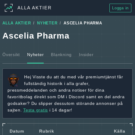
ALLA AKTIER
Logga in
ALLA AKTIER
NYHETER
ASCELIA PHARMA
Ascelia Pharma
Översikt
Nyheter
Blankning
Insider
Hej
Visste du att du med vår premiumtjänst får
fullständig historik
i alla grafer,
pressmeddelanden och andra
notiser för dina
favoritbolag
direkt som DM i Discord samt en del andra
godsaker? Du slipper dessutom störande annonser på
sajten.
Testa gratis
i 14 dagar!
Datum
Rubrik
Källa