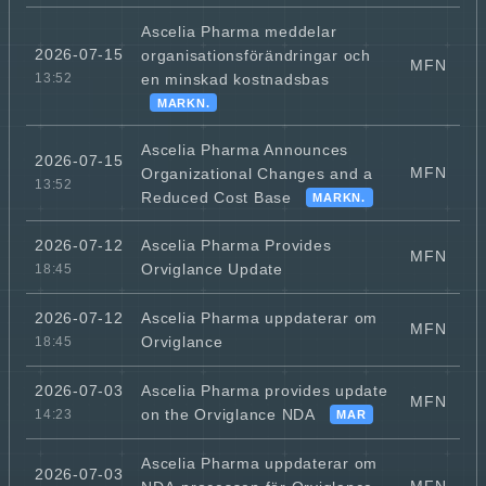
Ascelia Pharma meddelar
2026-07-15
organisationsförändringar och
MFN
en minskad kostnadsbas
13:52
MARKN.
Ascelia Pharma Announces
2026-07-15
MFN
Organizational Changes and a
13:52
Reduced Cost Base
MARKN.
Ascelia Pharma Provides
2026-07-12
MFN
Orviglance Update
18:45
Ascelia Pharma uppdaterar om
2026-07-12
MFN
Orviglance
18:45
Ascelia Pharma provides update
2026-07-03
MFN
on the Orviglance NDA
14:23
MAR
Ascelia Pharma uppdaterar om
2026-07-03