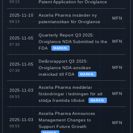
Patent Application for Orviglance
09:15
Ascelia Pharma insänder ny
2025-11-10
MFN
patentansökan för Orviglance
09:15
Quarterly Report Q3 2025:
2025-11-05
MFN
Orviglance NDA Submitted to the
07:30
FDA
MARKN.
Delårsrapport Q3 2025:
2025-11-05
MFN
Orviglance NDA-ansökan
07:30
inskickad till FDA
MARKN.
Ascelia Pharma meddelar
2025-11-03
MFN
förändringar i ledningen för att
09:55
stödja framtida tillväxt
MARKN.
Ascelia Pharma Announces
2025-11-03
Management Changes to
MFN
Support Future Growth
09:55
MARKN.