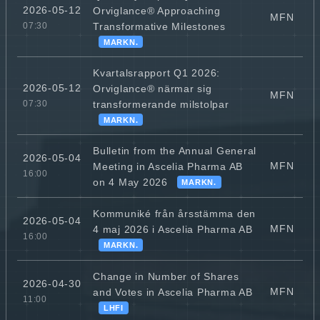
2026-05-12
Orviglance® Approaching
MFN
Transformative Milestones
07:30
MARKN.
Kvartalsrapport Q1 2026:
2026-05-12
Orviglance® närmar sig
MFN
transformerande milstolpar
07:30
MARKN.
Bulletin from the Annual General
2026-05-04
MFN
Meeting in Ascelia Pharma AB
16:00
on 4 May 2026
MARKN.
Kommuniké från årsstämma den
2026-05-04
MFN
4 maj 2026 i Ascelia Pharma AB
16:00
MARKN.
Change in Number of Shares
2026-04-30
MFN
and Votes in Ascelia Pharma AB
11:00
LHFI