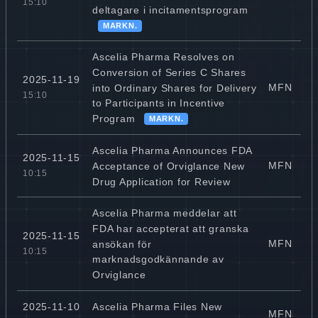
15:10
deltagare i incitamentsprogram
MARKN.
Ascelia Pharma Resolves on
Conversion of Series C Shares
2025-11-19
MFN
into Ordinary Shares for Delivery
15:10
to Participants in Incentive
Program
MARKN.
Ascelia Pharma Announces FDA
2025-11-15
MFN
Acceptance of Orviglance New
10:15
Drug Application for Review
Ascelia Pharma meddelar att
FDA har accepterat att granska
2025-11-15
MFN
ansökan för
10:15
marknadsgodkännande av
Orviglance
Ascelia Pharma Files New
2025-11-10
MFN