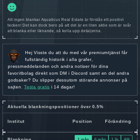
Att ingen blankar Aquaticus Real Estate är förstås ett positivt
tecken! Det kan dock bero på att det är en liten aktie som är svår
att blanka eller liknande, så kolla upp detaljerna.
Hej
Visste du att du med vår premiumtjänst får
fullständig historik
i alla grafer,
pressmeddelanden och andra
notiser för dina
favoritbolag
direkt som DM i Discord samt en del andra
godsaker? Du slipper dessutom störande annonser på
sajten.
Testa gratis
i 14 dagar!
Aktuella blankningspositioner över 0.5%
Institut
Position
Förändring
Blankning
1 mån
6 mån
1 år
Allt