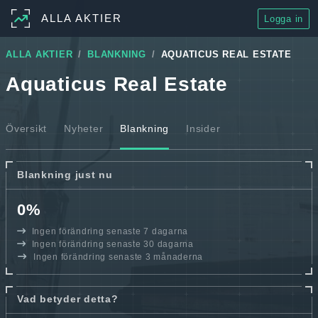
ALLA AKTIER
Logga in
ALLA AKTIER
BLANKNING
AQUATICUS REAL ESTATE
Aquaticus Real Estate
Översikt
Nyheter
Blankning
Insider
Blankning just nu
0%
Ingen förändring senaste 7 dagarna
Ingen förändring senaste 30 dagarna
Ingen förändring senaste 3 månaderna
Vad betyder detta?