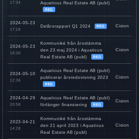
Aquaticus Real Estate AB (publ)
17:34
REG
2024-05-23
Cision
Delårsrapport Q1 2024
REG
17:19
Kommuniké från årsstämma
2024-05-23
Cision
den 23 maj 2024 i Aquaticus
16:30
Real Estate AB (publ)
REG
Aquaticus Real Estate AB (publ)
2024-05-10
Cision
publicerar årsredovisning 2023
12:36
REG
Aquaticus Real Estate AB (publ)
2024-04-29
Cision
förlänger finansiering
20:58
REG
Kommuniké från årsstämma
2023-04-21
Cision
den 21 april 2023 i Aquaticus
14:28
Real Estate AB (publ)