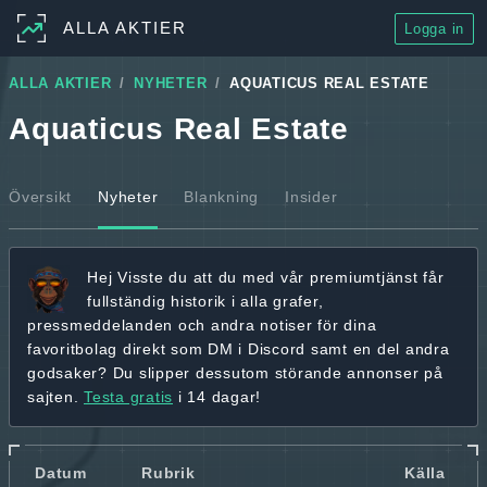
ALLA AKTIER
Logga in
ALLA AKTIER
NYHETER
AQUATICUS REAL ESTATE
Aquaticus Real Estate
Översikt
Nyheter
Blankning
Insider
Hej
Visste du att du med vår premiumtjänst får
fullständig historik
i alla grafer,
pressmeddelanden och andra
notiser för dina
favoritbolag
direkt som DM i Discord samt en del andra
godsaker? Du slipper dessutom störande annonser på
sajten.
Testa gratis
i 14 dagar!
Datum
Rubrik
Källa