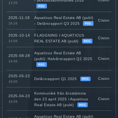
Cision
- Bokslutskommuniké 2025
13:25
REG
Aquaticus Real Estate AB (publ)
2025-11-18
Cision
- Delårsrapport Q3 2025
16:16
REG
FLAGGNING I AQUATICUS
2025-10-14
Cision
REAL ESTATE AB (publ)
14:56
REG
Aquaticus Real Estate AB
2025-08-28
Cision
(publ): Halvårsrapport Q2 2025
14:46
REG
2025-05-22
Cision
Delårsrapport Q1 2025
REG
18:00
Kommuniké från årsstämma
2025-04-23
Cision
den 23 april 2025 i Aquaticus
16:09
Real Estate AB (publ)
REG
Aquaticus Real Estate AB (publ)