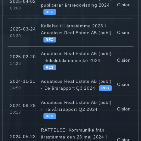
2025-04-02
Cision
publicerar årsredovisning 2024
08:00
REG
Kallelse till årsstämma 2025 i
2025-03-24
Cision
Aquaticus Real Estate AB (publ)
08:30
REG
Aquaticus Real Estate AB (publ)
2025-02-20
Cision
- Bokslutskommuniké 2024
14:26
REG
Aquaticus Real Estate AB (publ)
2024-11-21
Cision
- Delårsrapport Q3 2024
14:58
REG
Aquaticus Real Estate AB (publ)
2024-08-29
Cision
- Halvårsrapport Q2 2024
10:17
REG
RÄTTELSE: Kommuniké från
2024-05-23
årsstämma den 23 maj 2024 i
Cision