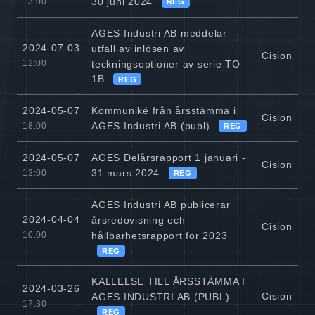
30 juni 2024
13:00
REG
AGES Industri AB meddelar
2024-07-03
utfall av inlösen av
Cision
teckningsoptioner av serie TO
12:00
1B
REG
Kommuniké från årsstämma i
2024-05-07
Cision
AGES Industri AB (publ)
18:00
REG
AGES Delårsrapport 1 januari -
2024-05-07
Cision
31 mars 2024
13:00
REG
AGES Industri AB publicerar
2024-04-04
årsredovisning och
Cision
hållbarhetsrapport för 2023
10:00
REG
KALLELSE TILL ÅRSSTÄMMA I
2024-03-26
Cision
AGES INDUSTRI AB (PUBL)
17:30
REG