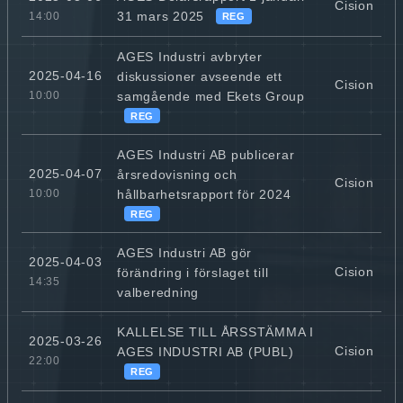
Cision
31 mars 2025
14:00
REG
AGES Industri avbryter
2025-04-16
diskussioner avseende ett
Cision
samgående med Ekets Group
10:00
REG
AGES Industri AB publicerar
2025-04-07
årsredovisning och
Cision
hållbarhetsrapport för 2024
10:00
REG
AGES Industri AB gör
2025-04-03
Cision
förändring i förslaget till
14:35
valberedning
KALLELSE TILL ÅRSSTÄMMA I
2025-03-26
Cision
AGES INDUSTRI AB (PUBL)
22:00
REG