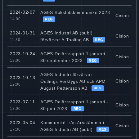
2024-02-07
AGES Bokslutskommuniké 2023
Cision
14:00
REG
AGES Industri AB (publ)
2024-01-31
Cision
förvärvar A-Tooling AB
11:30
REG
AGES Delårsrapport 1 januari -
2023-10-24
Cision
30 september 2023
13:00
REG
AGES Industri förvärvar
2023-10-13
Cision
Östlings Verktygs AB och APM
12:00
August Pettersson AB
REG
AGES Delårsrapport 1 januari -
2023-07-11
Cision
30 juni 2023
13:00
REG
Kommuniké från årsstämma i
2023-05-04
Cision
AGES Industri AB (publ)
17:30
REG