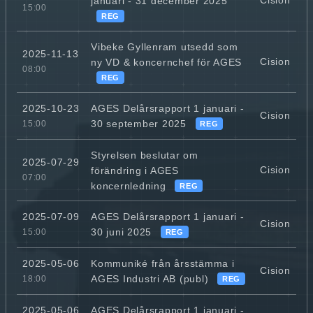
Cision
januari - 31 december 2025
15:00
REG
Vibeke Gyllenram utsedd som
2025-11-13
Cision
ny VD & koncernchef för AGES
08:00
REG
AGES Delårsrapport 1 januari -
2025-10-23
Cision
30 september 2025
15:00
REG
Styrelsen beslutar om
2025-07-29
Cision
förändring i AGES
07:00
koncernledning
REG
AGES Delårsrapport 1 januari -
2025-07-09
Cision
30 juni 2025
15:00
REG
Kommuniké från årsstämma i
2025-05-06
Cision
AGES Industri AB (publ)
18:00
REG
AGES Delårsrapport 1 januari -
2025-05-06