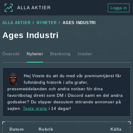
ALLA AKTIER
Logga in
ALLA AKTIER
NYHETER
AGES INDUSTRI
Ages Industri
Översikt
Nyheter
Blankning
Insider
Hej
Visste du att du med vår premiumtjänst får
fullständig historik
i alla grafer,
pressmeddelanden och andra
notiser för dina
favoritbolag
direkt som DM i Discord samt en del andra
godsaker? Du slipper dessutom störande annonser på
sajten.
Testa gratis
i 14 dagar!
Datum
Rubrik
Källa