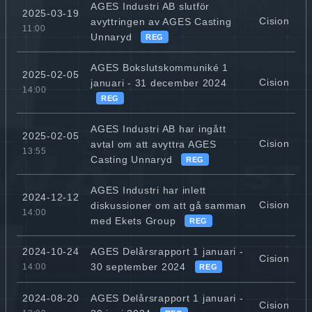
AGES Industri AB slutför
2025-03-19
Cision
avyttringen av AGES Casting
11:00
Unnaryd
REG
AGES Bokslutskommuniké 1
2025-02-05
Cision
januari - 31 december 2024
14:00
REG
AGES Industri AB har ingått
2025-02-05
Cision
avtal om att avyttra AGES
13:55
Casting Unnaryd
REG
AGES Industri har inlett
2024-12-12
Cision
diskussioner om att gå samman
14:00
med Ekets Group
REG
AGES Delårsrapport 1 januari -
2024-10-24
Cision
30 september 2024
14:00
REG
AGES Delårsrapport 1 januari -
2024-08-20
Cision