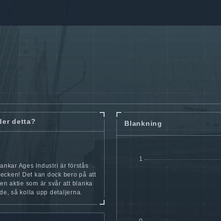
der detta?
Blankning
lankar Ages Industri är förstås
t tecken! Det kan dock bero på att
iten aktie som är svår att blanka
nde, så kolla upp detaljerna.