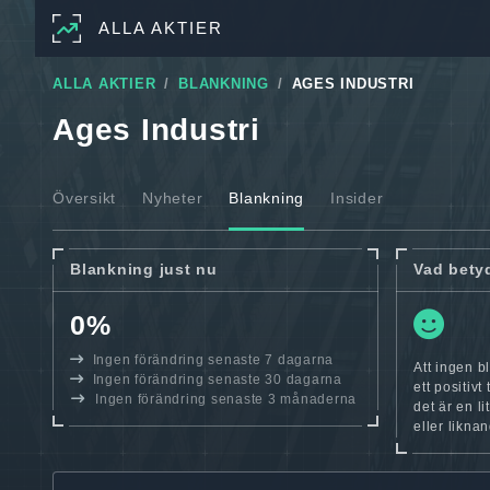
ALLA AKTIER
ALLA AKTIER
BLANKNING
AGES INDUSTRI
Ages Industri
Översikt
Nyheter
Blankning
Insider
Blankning just nu
Vad bety
0%
Ingen förändring senaste 7 dagarna
Att ingen b
Ingen förändring senaste 30 dagarna
ett positiv
Ingen förändring senaste 3 månaderna
det är en l
eller likna