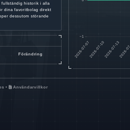
r
fullständig historik
i alla
ör dina favoritbolag
direkt
ipper dessutom störande
Förändring
es
•
Användarvillkor