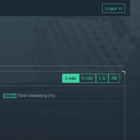
Logga in
1 mån
6 mån
1 år
Allt