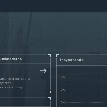
6 månaderna
Insynshandel
r
nsaffärer har utförts
nsynsköp
nsynsförsäljning