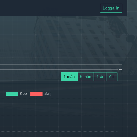
Logga in
1 mån
6 mån
1 år
Allt