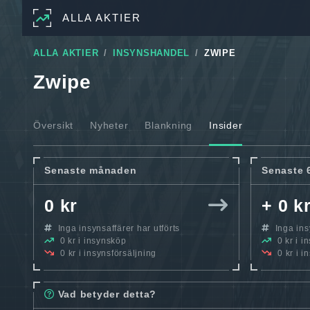
ALLA AKTIER
ALLA AKTIER
INSYNSHANDEL
ZWIPE
Zwipe
Översikt
Nyheter
Blankning
Insider
Senaste månaden
Senaste 
0 kr
+ 0 k
Inga insynsaffärer har utförts
Inga insy
0 kr i insynsköp
0 kr i i
0 kr i insynsförsäljning
0 kr i i
Vad betyder detta?