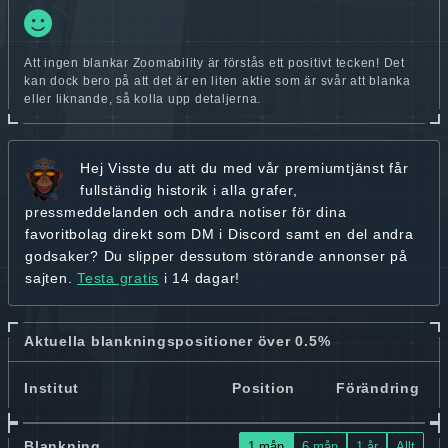
Att ingen blankar Zoomability är förstås ett positivt tecken! Det
kan dock bero på att det är en liten aktie som är svår att blanka
eller liknande, så kolla upp detaljerna.
Hej
Visste du att du med vår premiumtjänst får
fullständig historik
i alla grafer,
pressmeddelanden och andra
notiser för dina
favoritbolag
direkt som DM i Discord samt en del andra
godsaker? Du slipper dessutom störande annonser på
sajten.
Testa gratis
i 14 dagar!
Aktuella blankningspositioner över 0.5%
Institut
Position
Förändring
Blankning
1 mån
6 mån
1 år
Allt