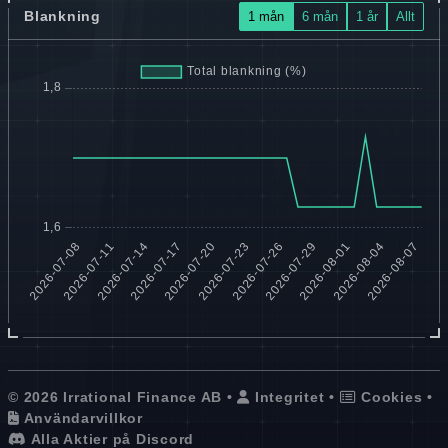
Blankning
1 mån
6 mån
1 år
Allt
© 2026 Irrational Finance AB •
Integritet
•
Cookies
•
Användarvillkor
Alla Aktier på Discord