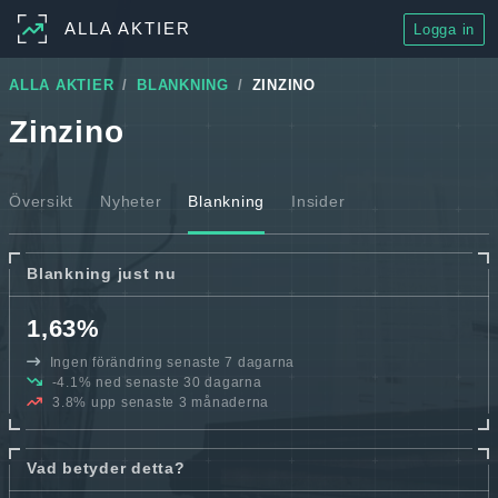
ALLA AKTIER
Logga in
ALLA AKTIER
BLANKNING
ZINZINO
Zinzino
Översikt
Nyheter
Blankning
Insider
Blankning just nu
1,63%
Ingen förändring senaste 7 dagarna
-4.1% ned senaste 30 dagarna
3.8% upp senaste 3 månaderna
Vad betyder detta?