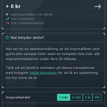
+ 0 kr
Inga insynsaffärer har utförts
0 kr i insynsköp
0 kr i insynsförsäljning
Vad betyder detta?
Här ser du en sammanställning av de insynsaffärer som
gjorts den senaste tiden samt en komplett lista över alla
insynstransaktioner under flera år tillbaka.
Tänk på att jämföra storleken på dessa transaktioner
med bolagets
totala börsvärde
för att få en uppfattning
om hur stora de är.
Insynshandel
1 mån
6 mån
1 år
Allt