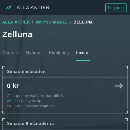
ALLA AKTIER
Logga in
ALLA AKTIER
INSYNSHANDEL
ZELLUNA
Zelluna
Översikt
Nyheter
Blankning
Insider
Senaste månaden
0 kr
Inga insynsaffärer har utförts
0 kr i insynsköp
0 kr i insynsförsäljning
Senaste 6 månaderna