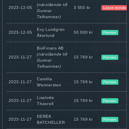
(närstående till
2023-12-05
3 550 kr
Lösen minskn
Gunnar
Telhammar)
Evy Lundgren
2023-12-05
50 000 kr
Förvärv
Åkerlund
BioFinans AB
(närstående till
2023-11-27
15 769 kr
Förvärv
Gunnar
Telhammar)
Camilla
2023-11-27
15 769 kr
Förvärv
Wennersten
Liselotte
2023-11-27
15 769 kr
Förvärv
Theorell
DEREK
2023-11-27
15 769 kr
Förvärv
BATCHELLER