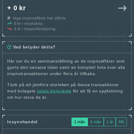
+ 0 kr
Inga insynsaffärer har utförts
0 kr i insynsköp
0 kr i insynsförsäljning
Vad betyder detta?
Här ser du en sammanställning av de insynsaffärer som
gjorts den senaste tiden samt en komplett lista över alla
insynstransaktioner under flera år tillbaka.
Tänk på att jämföra storleken på dessa transaktioner
med bolagets
totala börsvärde
för att få en uppfattning
om hur stora de är.
Insynshandel
1 mån
6 mån
1 år
Allt