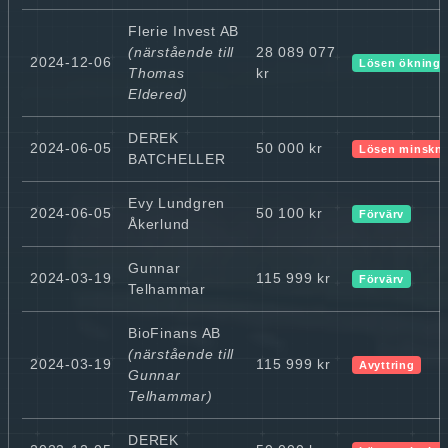
Flerie Invest AB
(närstående till
28 089 077
2024-12-06
Lösen ökning
Thomas
kr
Eldered)
DEREK
2024-06-05
50 000 kr
Lösen minskn
BATCHELLER
Evy Lundgren
2024-06-05
50 100 kr
Förvärv
Åkerlund
Gunnar
2024-03-19
115 999 kr
Förvärv
Telhammar
BioFinans AB
(närstående till
2024-03-19
115 999 kr
Avyttring
Gunnar
Telhammar)
DEREK