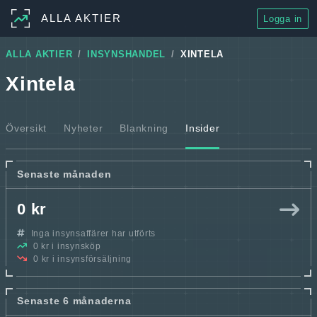
ALLA AKTIER
Logga in
ALLA AKTIER
INSYNSHANDEL
XINTELA
Xintela
Översikt
Nyheter
Blankning
Insider
Senaste månaden
0 kr
Inga insynsaffärer har utförts
0 kr i insynsköp
0 kr i insynsförsäljning
Senaste 6 månaderna