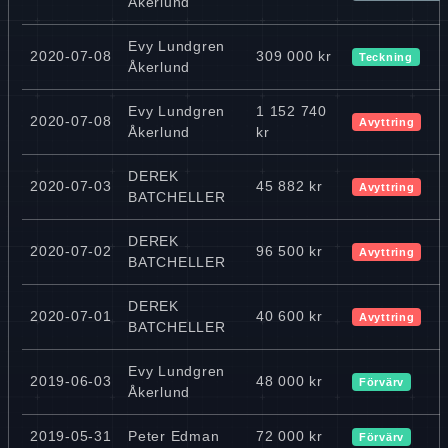
Åkerlund
Evy Lundgren
2020-07-08
309 000 kr
Teckning
Åkerlund
Evy Lundgren
1 152 740
2020-07-08
Avyttring
Åkerlund
kr
DEREK
2020-07-03
45 882 kr
Avyttring
BATCHELLER
DEREK
2020-07-02
96 500 kr
Avyttring
BATCHELLER
DEREK
2020-07-01
40 600 kr
Avyttring
BATCHELLER
Evy Lundgren
2019-06-03
48 000 kr
Förvärv
Åkerlund
2019-05-31
Peter Edman
72 000 kr
Förvärv