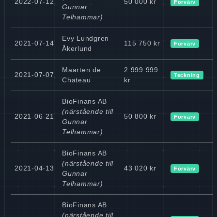
2022-07-12
50 000 kr
Förvärv
Gunnar
Telhammar)
Evy Lundgren
2021-07-14
115 750 kr
Förvärv
Åkerlund
Maarten de
2 999 999
2021-07-07
Teckning
Chateau
kr
BioFinans AB
(närstående till
2021-06-21
50 800 kr
Förvärv
Gunnar
Telhammar)
BioFinans AB
(närstående till
2021-04-13
43 020 kr
Förvärv
Gunnar
Telhammar)
BioFinans AB
(närstående till