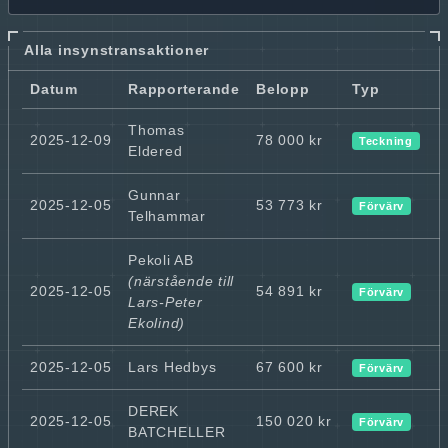
Alla insynstransaktioner
Datum
Rapporterande
Belopp
Typ
Thomas
2025-12-09
78 000 kr
Teckning
Eldered
Gunnar
2025-12-05
53 773 kr
Förvärv
Telhammar
Pekoli AB
(närstående till
2025-12-05
54 891 kr
Förvärv
Lars-Peter
Ekolind)
2025-12-05
Lars Hedbys
67 600 kr
Förvärv
DEREK
2025-12-05
150 020 kr
Förvärv
BATCHELLER