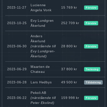
Lucienne
2023-11-27
15 769 kr
Förvärv
Angela Vonk
Evy Lundgren
2023-10-25
252 709 kr
Förvärv
Åkerlund
Anders
Åkerlund
2023-06-30
(närstående till
28 800 kr
Förvärv
Evy Lundgren-
Åkerlund)
Maarten de
2023-06-29
37 800 kr
Teckning
Chateau
2023-06-28
Lars Hedbys
49 500 kr
Tilldelning
Pekoli AB
2023-06-22
(närstående till
159 998 kr
Förvärv
Peter Ekolind)