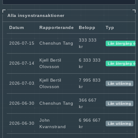
Alla insynstransaktioner
Datum
Rapporterande
Belopp
Typ
333 333
2026-07-15
Chenshun Tang
Lån återgång ök
kr
Kjell Bertil
6 333 333
2026-07-14
Lån återgång ök
Olovsson
kr
Kjell Bertil
7 995 833
2026-07-03
Lån utlåning
Olovsson
kr
366 667
2026-06-30
Chenshun Tang
Lån utlåning
kr
John
6 966 667
2026-06-30
Lån utlåning
Kvarnstrand
kr