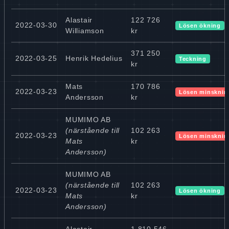
Alastair
122 726
2022-03-30
Lösen ökning
Williamson
kr
371 250
2022-03-25
Henrik Hedelius
Teckning
kr
Mats
170 786
2022-03-23
Lösen minsknin
Andersson
kr
MUMIMO AB
(närstående till
102 263
2022-03-23
Lösen minsknin
Mats
kr
Andersson)
MUMIMO AB
(närstående till
102 263
2022-03-23
Lösen ökning
Mats
kr
Andersson)
Alastair
1 810 546