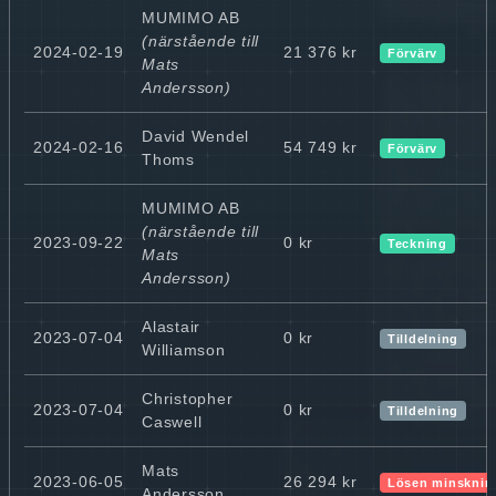
MUMIMO AB
(närstående till
2024-02-19
21 376 kr
Förvärv
Mats
Andersson)
David Wendel
2024-02-16
54 749 kr
Förvärv
Thoms
MUMIMO AB
(närstående till
2023-09-22
0 kr
Teckning
Mats
Andersson)
Alastair
2023-07-04
0 kr
Tilldelning
Williamson
Christopher
2023-07-04
0 kr
Tilldelning
Caswell
Mats
2023-06-05
26 294 kr
Lösen minsknin
Andersson