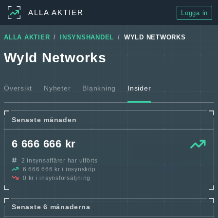
ALLA AKTIER
Logga in
ALLA AKTIER
INSYNSHANDEL
WYLD NETWORKS
Wyld Networks
Översikt
Nyheter
Blankning
Insider
Senaste månaden
6 666 666 kr
2 insynsaffärer har utförts
6 666 666 kr i insynsköp
0 kr i insynsförsäljning
Senaste 6 månaderna