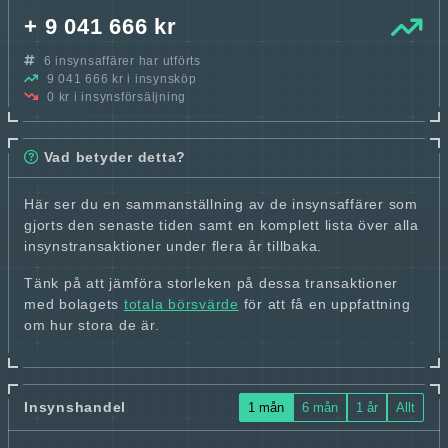
+ 9 041 666 kr
6 insynsaffärer har utförts
9 041 666 kr i insynsköp
0 kr i insynsförsäljning
Vad betyder detta?
Här ser du en sammanställning av de insynsaffärer som
gjorts den senaste tiden samt en komplett lista över alla
insynstransaktioner under flera år tillbaka.
Tänk på att jämföra storleken på dessa transaktioner
med bolagets
totala börsvärde
för att få en uppfattning
om hur stora de är.
Insynshandel
1 mån
6 mån
1 år
Allt