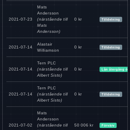
Mats
Andersson
2021-07-23
(närstående till
0 kr
Tilldelning
Mats
Andersson)
Alastair
2021-07-14
0 kr
Tilldelning
Williamson
Tern PLC
2021-07-14
(närstående till
0 kr
Lån återgång ök
Albert Sisto)
Tern PLC
2021-07-14
(närstående till
0 kr
Tilldelning
Albert Sisto)
Mats
Andersson
2021-07-02
(närstående till
50 006 kr
Förvärv