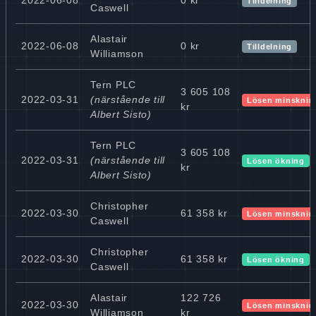
Tilldelning
Caswell
Alastair
2022-06-08
0 kr
Tilldelning
Williamson
Tern PLC
3 605 108
2022-03-31
(närstående till
Lösen minsknin
kr
Albert Sisto)
Tern PLC
3 605 108
2022-03-31
(närstående till
Lösen ökning
kr
Albert Sisto)
Christopher
2022-03-30
61 358 kr
Lösen minsknin
Caswell
Christopher
2022-03-30
61 358 kr
Lösen ökning
Caswell
Alastair
122 726
2022-03-30
Lösen minsknin
Williamson
kr