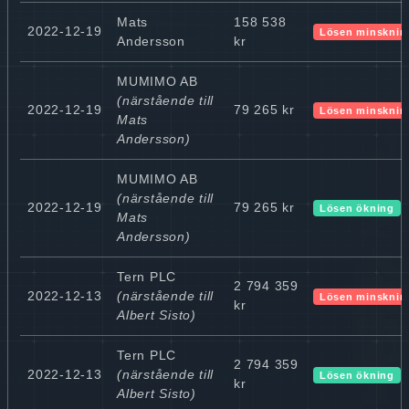
Mats
158 538
2022-12-19
Lösen minsknin
Andersson
kr
MUMIMO AB
(närstående till
2022-12-19
79 265 kr
Lösen minsknin
Mats
Andersson)
MUMIMO AB
(närstående till
2022-12-19
79 265 kr
Lösen ökning
Mats
Andersson)
Tern PLC
2 794 359
2022-12-13
(närstående till
Lösen minsknin
kr
Albert Sisto)
Tern PLC
2 794 359
2022-12-13
(närstående till
Lösen ökning
kr
Albert Sisto)