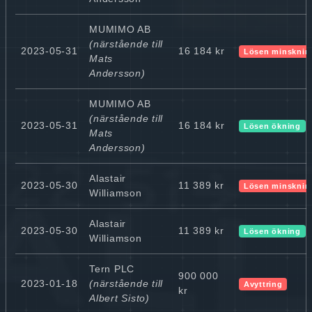
MUMIMO AB
(närstående till
2023-05-31
16 184 kr
Lösen minsknin
Mats
Andersson)
MUMIMO AB
(närstående till
2023-05-31
16 184 kr
Lösen ökning
Mats
Andersson)
Alastair
2023-05-30
11 389 kr
Lösen minsknin
Williamson
Alastair
2023-05-30
11 389 kr
Lösen ökning
Williamson
Tern PLC
900 000
2023-01-18
(närstående till
Avyttring
kr
Albert Sisto)