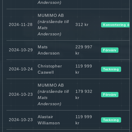
Andersson)
MUMIMO AB
(närstående till
2024-11-28
312 kr
Konvertering ök
Mats
Andersson)
Mats
229 997
2024-10-29
Förvärv
Andersson
kr
Christopher
119 999
2024-10-24
Teckning
Caswell
kr
MUMIMO AB
(närstående till
179 932
2024-10-23
Förvärv
Mats
kr
Andersson)
Alastair
119 999
2024-10-23
Teckning
Williamson
kr