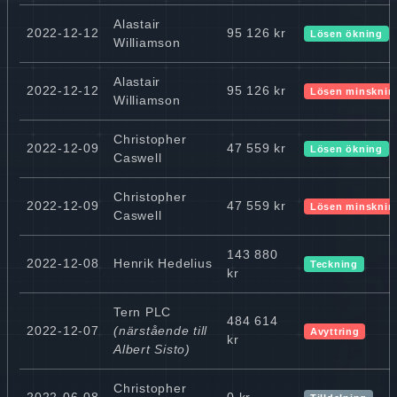
Alastair
2022-12-12
95 126 kr
Lösen ökning
Williamson
Alastair
2022-12-12
95 126 kr
Lösen minsknin
Williamson
Christopher
2022-12-09
47 559 kr
Lösen ökning
Caswell
Christopher
2022-12-09
47 559 kr
Lösen minsknin
Caswell
143 880
2022-12-08
Henrik Hedelius
Teckning
kr
Tern PLC
484 614
2022-12-07
(närstående till
Avyttring
kr
Albert Sisto)
Christopher
2022-06-08
0 kr