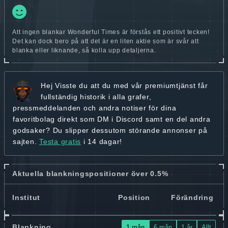
Att ingen blankar Wonderful Times är förstås ett positivt tecken!
Det kan dock bero på att det är en liten aktie som är svår att
blanka eller liknande, så kolla upp detaljerna.
Hej
Visste du att du med vår premiumtjänst får
fullständig historik
i alla grafer,
pressmeddelanden och andra
notiser för dina
favoritbolag
direkt som DM i Discord samt en del andra
godsaker? Du slipper dessutom störande annonser på
sajten.
Testa gratis
i 14 dagar!
Aktuella blankningspositioner över 0.5%
Institut
Position
Förändring
Blankning
1 mån
6 mån
1 år
Allt