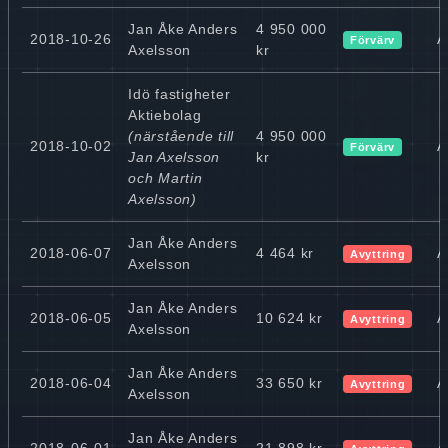
Jan Åke Anders
4 950 000
2018-10-26
A
Förvärv
Axelsson
kr
Idö fastigheter
Aktiebolag
(närstående till
4 950 000
2018-10-02
A
Förvärv
Jan Axelsson
kr
och Martin
Axelsson)
Jan Åke Anders
2018-06-07
4 464 kr
A
Avyttring
Axelsson
Jan Åke Anders
2018-06-05
10 624 kr
A
Avyttring
Axelsson
Jan Åke Anders
2018-06-04
33 650 kr
A
Avyttring
Axelsson
Jan Åke Anders
2018-06-01
21 898 kr
A