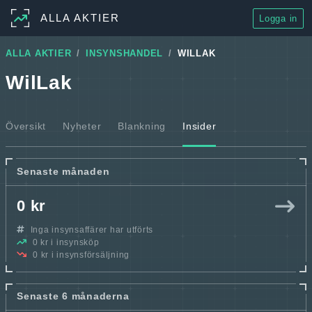
ALLA AKTIER
Logga in
ALLA AKTIER
INSYNSHANDEL
WILLAK
WilLak
Översikt
Nyheter
Blankning
Insider
Senaste månaden
0 kr
Inga insynsaffärer har utförts
0 kr i insynsköp
0 kr i insynsförsäljning
Senaste 6 månaderna