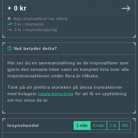
+ 0 kr
Inga insynsaffärer har utförts
0 kr i insynsköp
0 kr i insynsförsäljning
Vad betyder detta?
Här ser du en sammanställning av de insynsaffärer som
gjorts den senaste tiden samt en komplett lista över alla
insynstransaktioner under flera år tillbaka.
Tänk på att jämföra storleken på dessa transaktioner
med bolagets
totala börsvärde
för att få en uppfattning
om hur stora de är.
Insynshandel
1 mån
6 mån
1 år
Allt