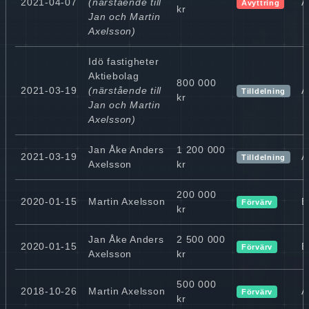
2021-04-07
(närstående till
A
Avyttring
kr
Jan och Martin
Axelsson)
Idö fastigheter
Aktiebolag
800 000
2021-03-19
(närstående till
A
Tilldelning
kr
Jan och Martin
Axelsson)
Jan Åke Anders
1 200 000
2021-03-19
A
Tilldelning
Axelsson
kr
200 000
2020-01-15
Martin Axelsson
B
Förvärv
kr
Jan Åke Anders
2 500 000
2020-01-15
B
Förvärv
Axelsson
kr
500 000
2018-10-26
Martin Axelsson
A
Förvärv
kr