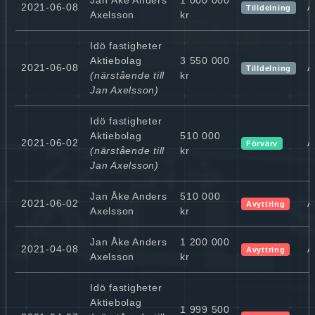
2021-06-08
A
Tilldelning
Axelsson
kr
Idö fastigheter
Aktiebolag
3 550 000
2021-06-08
A
Tilldelning
(närstående till
kr
Jan Axelsson)
Idö fastigheter
Aktiebolag
510 000
2021-06-02
A
Förvärv
(närstående till
kr
Jan Axelsson)
Jan Åke Anders
510 000
2021-06-02
A
Avyttring
Axelsson
kr
Jan Åke Anders
1 200 000
2021-04-08
A
Avyttring
Axelsson
kr
Idö fastigheter
Aktiebolag
1 999 500