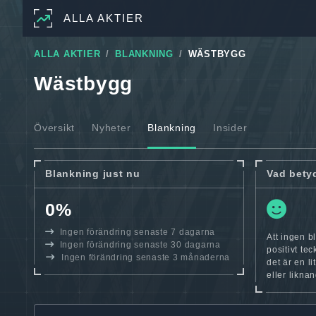
ALLA AKTIER
ALLA AKTIER
BLANKNING
WÄSTBYGG
Wästbygg
Översikt
Nyheter
Blankning
Insider
Blankning just nu
Vad bety
0%
Ingen förändring senaste 7 dagarna
Att ingen b
Ingen förändring senaste 30 dagarna
positivt te
Ingen förändring senaste 3 månaderna
det är en l
eller likna