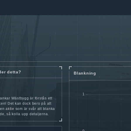
der detta?
Blankning
lankar Wästbygg är förstås ett
cken! Det kan dock bero på att
iten aktie som är svår att blanka
nde, så kolla upp detaljerna.