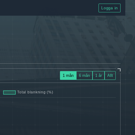
Logga in
1 mån
6 mån
1 år
Allt