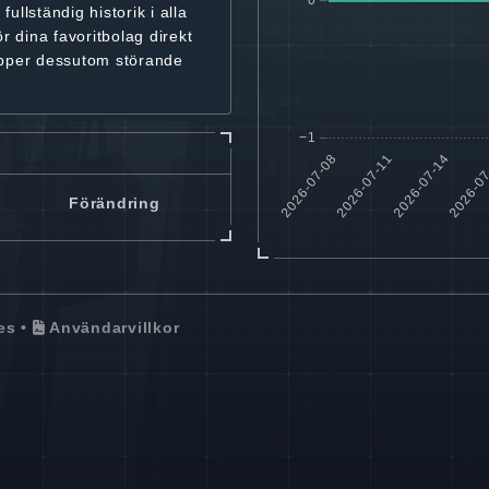
r
fullständig historik
i alla
ör dina favoritbolag
direkt
ipper dessutom störande
Förändring
es
•
Användarvillkor