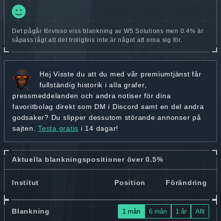
Det pågår förvisso viss blankning av W5 Solutions men 0.4% är
såpass lågt att det troligtvis inte är något att oroa sig för.
Hej
Visste du att du med vår premiumtjänst får
fullständig historik
i alla grafer,
pressmeddelanden och andra
notiser för dina
favoritbolag
direkt som DM i Discord samt en del andra
godsaker? Du slipper dessutom störande annonser på
sajten.
Testa gratis
i 14 dagar!
Aktuella blankningspositioner över 0.5%
Institut
Position
Förändring
Blankning
1 mån
6 mån
1 år
Allt