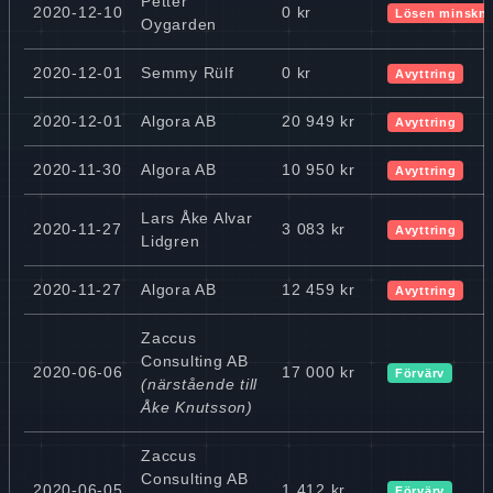
Petter
2020-12-10
0 kr
Lösen minskn
Oygarden
2020-12-01
Semmy Rülf
0 kr
Avyttring
2020-12-01
Algora AB
20 949 kr
Avyttring
2020-11-30
Algora AB
10 950 kr
Avyttring
Lars Åke Alvar
2020-11-27
3 083 kr
Avyttring
Lidgren
2020-11-27
Algora AB
12 459 kr
Avyttring
Zaccus
Consulting AB
2020-06-06
17 000 kr
Förvärv
(närstående till
Åke Knutsson)
Zaccus
Consulting AB
2020-06-05
1 412 kr
Förvärv