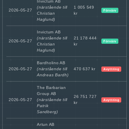
Invictum AB
(närstående till
1 005 549
2026-05-27
Förvärv
Christian
kr
Haglund)
Invictum AB
(närstående till
21 178 444
2026-05-27
Förvärv
Christian
kr
Haglund)
Bardholino AB
2026-05-27
(närstående till
470 637 kr
Avyttring
Andreas Bardh)
The Barbarian
Group AB
26 751 727
2026-05-27
(närstående till
Avyttring
kr
Patrik
Sandberg)
Artun AB