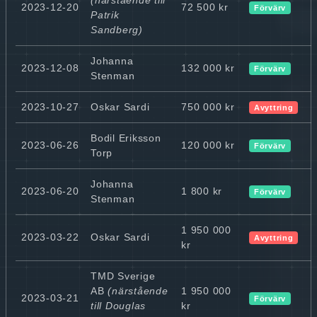
2023-12-20
72 500 kr
Förvärv
Patrik
Sandberg)
Johanna
2023-12-08
132 000 kr
Förvärv
Stenman
2023-10-27
Oskar Sardi
750 000 kr
Avyttring
Bodil Eriksson
2023-06-26
120 000 kr
Förvärv
Torp
Johanna
2023-06-20
1 800 kr
Förvärv
Stenman
1 950 000
2023-03-22
Oskar Sardi
Avyttring
kr
TMD Sverige
AB
(närstående
1 950 000
2023-03-21
Förvärv
till Douglas
kr