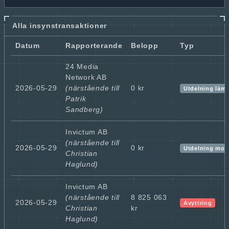
Alla insynstransaktioner
Datum
Rapporterande
Belopp
Typ
24 Media
Network AB
2026-05-29
(närstående till
0 kr
Utdelning läm
Patrik
Sandberg)
Invictum AB
(närstående till
2026-05-29
0 kr
Utdelning mot
Christian
Haglund)
Invictum AB
(närstående till
8 825 063
2026-05-29
Avyttring
Christian
kr
Haglund)