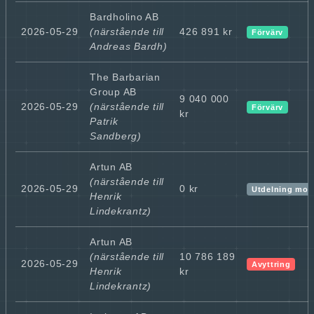
Bardholino AB
2026-05-29
(närstående till
426 891 kr
Förvärv
Andreas Bardh)
The Barbarian
Group AB
9 040 000
2026-05-29
(närstående till
Förvärv
kr
Patrik
Sandberg)
Artun AB
(närstående till
2026-05-29
0 kr
Utdelning mot
Henrik
Lindekrantz)
Artun AB
(närstående till
10 786 189
2026-05-29
Avyttring
Henrik
kr
Lindekrantz)