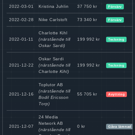
2022-03-01
Kristina Juhlin
37 750 kr
Förvärv
2022-02-28
Nike Carlstoft
73 340 kr
Förvärv
Charlotte Kihl
2022-01-11
(närstående till
199 992 kr
Teckning
Oskar Sardi)
Oskar Sardi
2021-12-22
(närstående till
199 992 kr
Teckning
Charlotte Kihl)
Toplutor AB
(närstående till
2021-12-16
55 705 kr
Avyttring
Bodil Ericsson
Torp)
24 Media
Network AB
2021-12-07
0 kr
Gåva lämnad
(närstående till