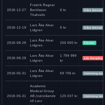
Fredrik Ragnar
2018-12-27
Bertilsson
0 kr
Gåva lämnad
Thafvelin
Lars Åke Alvar
2018-12-19
0 kr
Gåva lämnad
Lidgren
Lars Åke Alvar
2018-08-28
200 000 kr
Förvärv
Lidgren
Lars Åke Alvar
1 799 999
2018-08-28
Lån återgång 
Lidgren
kr
Lars Åke Alvar
2018-05-31
69 706 kr
Utdelning mot
Lidgren
Academic
Medical Group
2018-05-31
AB
(närstående
125 037 kr
Utdelning läm
till Lars