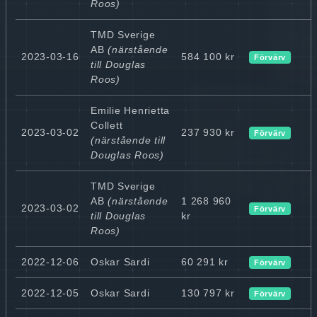
Roos)
TMD Sverige
AB
(närstående
2023-03-16
584 100 kr
Förvärv
till Douglas
Roos)
Emilie Henrietta
Collett
2023-03-02
237 930 kr
Förvärv
(närstående till
Douglas Roos)
TMD Sverige
AB
(närstående
1 268 960
2023-03-02
Förvärv
till Douglas
kr
Roos)
2022-12-06
Oskar Sardi
60 291 kr
Förvärv
2022-12-05
Oskar Sardi
130 797 kr
Förvärv