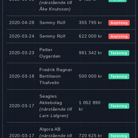
(närstående till
Åke Knutsson)
2020-04-28
Semmy Rülf
355 795 kr
Avyttring
2020-03-24
Semmy Rülf
622 000 kr
Avyttring
Petter
2020-03-23
981 342 kr
Teckning
Oygarden
Fredrik Ragnar
2020-03-18
Bertilsson
500 000 kr
Teckning
Thafvelin
Seagles
Aktiebolag
1 052 890
2020-03-17
Teckning
(närstående till
kr
Lars Lidgren)
Algora AB
2020-03-17
(närstående till
720 625 kr
Teckning