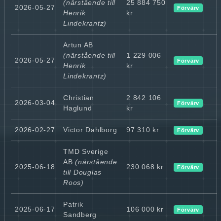
(närstående till
25 884 750
2026-05-27
Förvärv
Henrik
kr
Lindekrantz)
Artun AB
(närstående till
1 229 006
2026-05-27
Förvärv
Henrik
kr
Lindekrantz)
Christian
2 842 106
2026-03-04
Förvärv
Haglund
kr
2026-02-27
Victor Dahlborg
97 310 kr
Förvärv
TMD Sverige
AB
(närstående
2025-06-18
230 068 kr
Förvärv
till Douglas
Roos)
Patrik
2025-06-17
106 000 kr
Förvärv
Sandberg