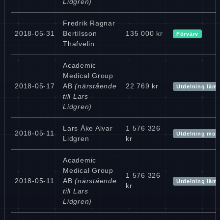
Lidgren)
Fredrik Ragnar
2018-05-31
Bertilsson
135 000 kr
Förvärv
Thafvelin
Academic
Medical Group
2018-05-17
AB
(närstående
22 769 kr
Utdelning läm
till Lars
Lidgren)
Lars Åke Alvar
1 576 326
2018-05-11
Utdelning mot
Lidgren
kr
Academic
Medical Group
1 576 326
2018-05-11
AB
(närstående
Utdelning läm
kr
till Lars
Lidgren)