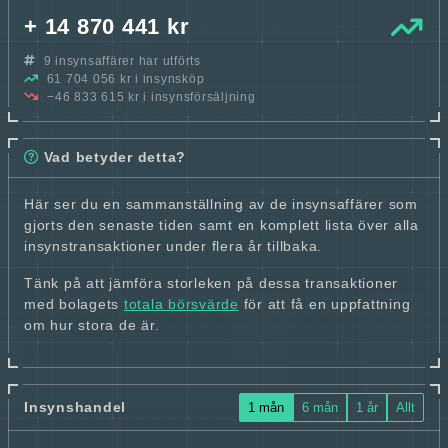
+ 14 870 441 kr
9 insynsaffärer har utförts
61 704 056 kr i insynsköp
−46 833 615 kr i insynsförsäljning
Vad betyder detta?
Här ser du en sammanställning av de insynsaffärer som
gjorts den senaste tiden samt en komplett lista över alla
insynstransaktioner under flera år tillbaka.
Tänk på att jämföra storleken på dessa transaktioner
med bolagets
totala börsvärde
för att få en uppfattning
om hur stora de är.
Insynshandel
1 mån
6 mån
1 år
Allt