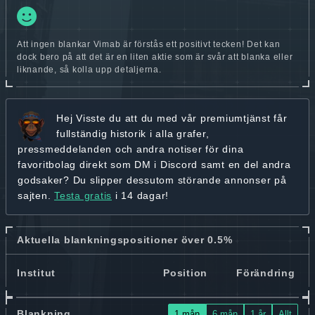
Att ingen blankar Vimab är förstås ett positivt tecken! Det kan
dock bero på att det är en liten aktie som är svår att blanka eller
liknande, så kolla upp detaljerna.
Hej
Visste du att du med vår premiumtjänst får
fullständig historik
i alla grafer,
pressmeddelanden och andra
notiser för dina
favoritbolag
direkt som DM i Discord samt en del andra
godsaker? Du slipper dessutom störande annonser på
sajten.
Testa gratis
i 14 dagar!
Aktuella blankningspositioner över 0.5%
Institut
Position
Förändring
Blankning
1 mån
6 mån
1 år
Allt