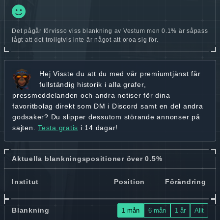
Det pågår förvisso viss blankning av Vestum men 0.1% är såpass
lågt att det troligtvis inte är något att oroa sig för.
Hej
Visste du att du med vår premiumtjänst får
fullständig historik
i alla grafer,
pressmeddelanden och andra
notiser för dina
favoritbolag
direkt som DM i Discord samt en del andra
godsaker? Du slipper dessutom störande annonser på
sajten.
Testa gratis
i 14 dagar!
Aktuella blankningspositioner över 0.5%
Institut
Position
Förändring
Blankning
1 mån
6 mån
1 år
Allt