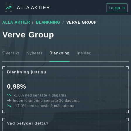
ALLA AKTIER
Logga in
ALLA AKTIER
BLANKNING
VERVE GROUP
Verve Group
Översikt
Nyheter
Blankning
Insider
Blankning just nu
0,98%
-1.0% ned senaste 7 dagarna
Ingen förändring senaste 30 dagarna
-17.0% ned senaste 3 månaderna
Vad betyder detta?