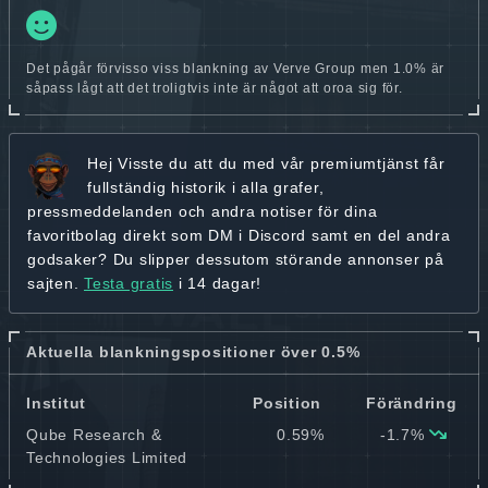
Det pågår förvisso viss blankning av Verve Group men 1.0% är
såpass lågt att det troligtvis inte är något att oroa sig för.
Hej
Visste du att du med vår premiumtjänst får
fullständig historik
i alla grafer,
pressmeddelanden och andra
notiser för dina
favoritbolag
direkt som DM i Discord samt en del andra
godsaker? Du slipper dessutom störande annonser på
sajten.
Testa gratis
i 14 dagar!
Aktuella blankningspositioner över 0.5%
Institut
Position
Förändring
Qube Research &
0.59%
-1.7%
Technologies Limited