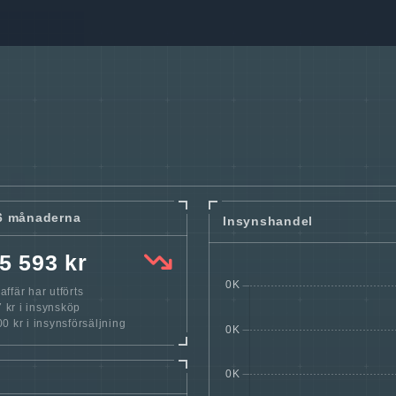
6 månaderna
Insynshandel
5 593 kr
ffär har utförts
 kr i insynsköp
 kr i insynsförsäljning