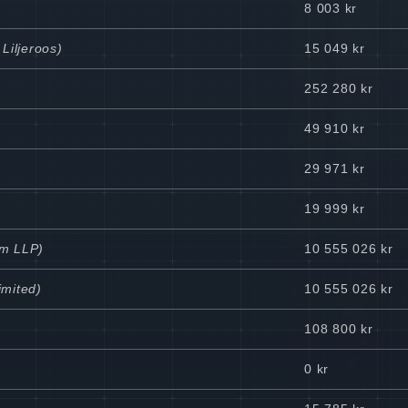
8 003 kr
 Liljeroos)
15 049 kr
252 280 kr
49 910 kr
29 971 kr
19 999 kr
um LLP)
10 555 026 kr
imited)
10 555 026 kr
108 800 kr
0 kr