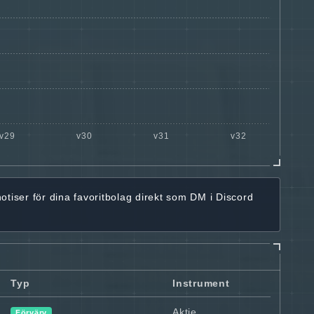
notiser för dina favoritbolag
direkt som DM i Discord
Typ
Instrument
Aktie
Förvärv