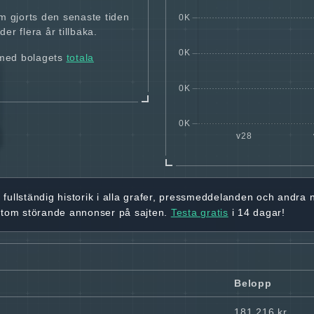
m gjorts den senaste tiden
er flera år tillbaka.
 med bolagets
totala
r
fullständig historik
i alla grafer, pressmeddelanden och andra
utom störande annonser på sajten.
Testa gratis
i 14 dagar!
Belopp
181 216 kr