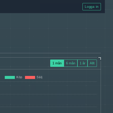
Logga in
1 mån
6 mån
1 år
Allt