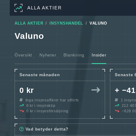
ALLA AKTIER
ALLA AKTIER
INSYNSHANDEL
VALUNO
Valuno
Översikt
Nyheter
Blankning
Insider
Senaste månaden
Senaste 
0 kr
+ −41
Inga insynsaffärer har utförts
1 insynsa
0 kr i insynsköp
212 407
0 kr i insynsförsäljning
−628 000
Vad betyder detta?