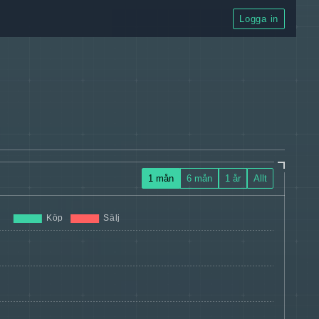
Logga in
1 mån
6 mån
1 år
Allt