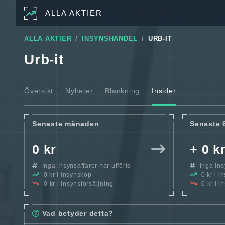
ALLA AKTIER
ALLA AKTIER
INSYNSHANDEL
URB-IT
Urb-it
Översikt
Nyheter
Blankning
Insider
Senaste månaden
Senaste 
0 kr
+ 0 k
Inga insynsaffärer har utförts
Inga insy
0 kr i insynsköp
0 kr i i
0 kr i insynsförsäljning
0 kr i i
Vad betyder detta?