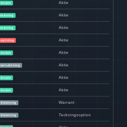
Aktie
Förvärv
Aktie
Teckning
Aktie
Teckning
Aktie
Avyttring
Aktie
Förvärv
Aktie
Pantsättning
Aktie
Förvärv
Aktie
Förvärv
Warrant
illdelning
Teckningsoption
illdelning