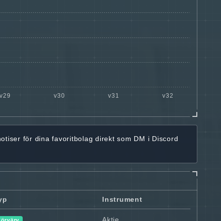
notiser för dina favoritbolag
direkt som DM i Discord
yp
Instrument
Aktie
Förvärv