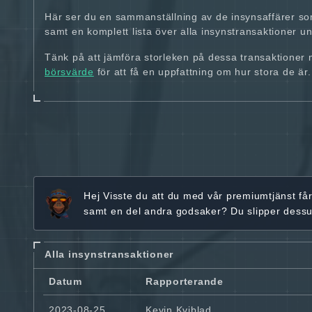
Här ser du en sammanställning av de insynsaffärer so
samt en komplett lista över alla insynstransaktioner und
Tänk på att jämföra storleken på dessa transaktioner
börsvärde
för att få en uppfattning om hur stora de är.
Hej
Visste du att du med vår premiumtjänst få
samt en del andra godsaker? Du slipper dess
Alla insynstransaktioner
Datum
Rapporterande
2023-08-25
Kevin Kviblad