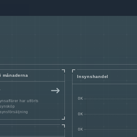
6 månaderna
Insynshandel
r
nsaffärer har utförts
nsynsköp
nsynsförsäljning