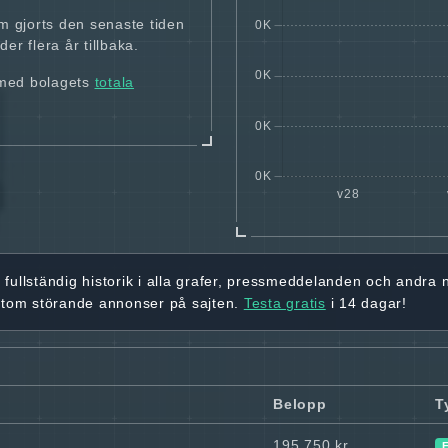
m gjorts den senaste tiden
er flera år tillbaka.
 med bolagets
totala
r
fullständig historik
i alla grafer, pressmeddelanden och andra
utom störande annonser på sajten.
Testa gratis
i 14 dagar!
Belopp
T
195 750 kr