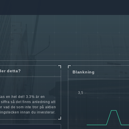
der detta?
Blankning
as en hel del! 3.3% är en
 siffra så det finns anledning att
r vad de som inte tror på aktien
ningstecken innan du investerar.