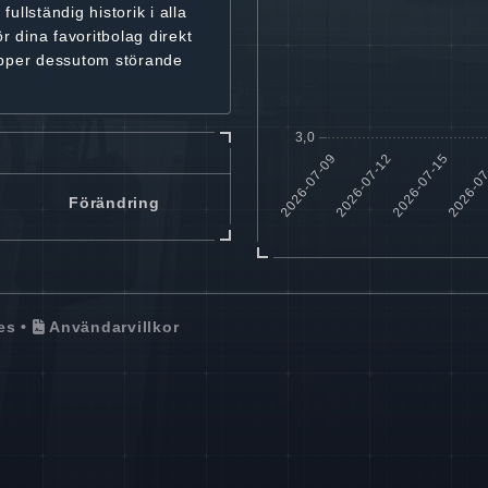
r
fullständig historik
i alla
ör dina favoritbolag
direkt
ipper dessutom störande
Förändring
es
•
Användarvillkor