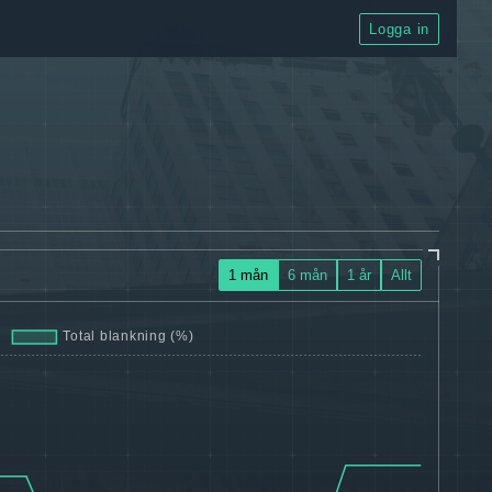
Logga in
1 mån
6 mån
1 år
Allt