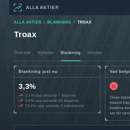
ALLA AKTIER
ALLA AKTIER
BLANKNING
TROAX
Troax
Översikt
Nyheter
Blankning
Insider
Blankning just nu
Vad bety
3,3%
3.1% upp senaste 7 dagarna
Troax blank
0.6% upp senaste 30 dagarna
relativt hög
29.4% upp senaste 3 månaderna
fundera öve
ser för var