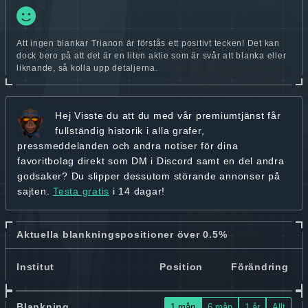
Att ingen blankar Trianon är förstås ett positivt tecken! Det kan
dock bero på att det är en liten aktie som är svår att blanka eller
liknande, så kolla upp detaljerna.
Hej
Visste du att du med vår premiumtjänst får
fullständig historik
i alla grafer,
pressmeddelanden och andra
notiser för dina
favoritbolag
direkt som DM i Discord samt en del andra
godsaker? Du slipper dessutom störande annonser på
sajten.
Testa gratis
i 14 dagar!
Aktuella blankningspositioner över 0.5%
Institut
Position
Förändring
Blankning
1 mån
6 mån
1 år
Allt