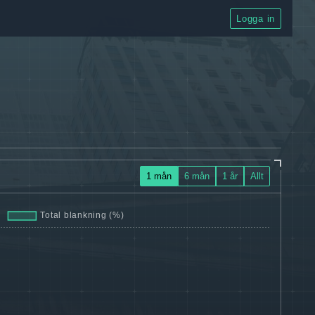
Logga in
1 mån
6 mån
1 år
Allt