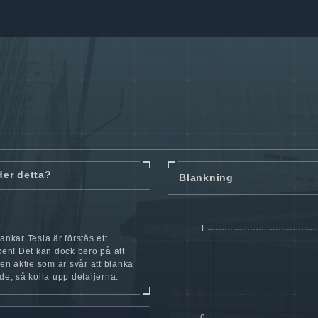
der detta?
Blankning
ankar Tesla är förstås ett
cken! Det kan dock bero på att
iten aktie som är svår att blanka
nde, så kolla upp detaljerna.