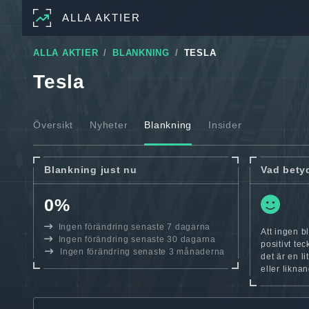
ALLA AKTIER
ALLA AKTIER
BLANKNING
TESLA
Tesla
Översikt
Nyheter
Blankning
Insider
Blankning just nu
Vad bety
0%
Ingen förändring senaste 7 dagarna
Att ingen bl
Ingen förändring senaste 30 dagarna
positivt te
Ingen förändring senaste 3 månaderna
det är en l
eller likna