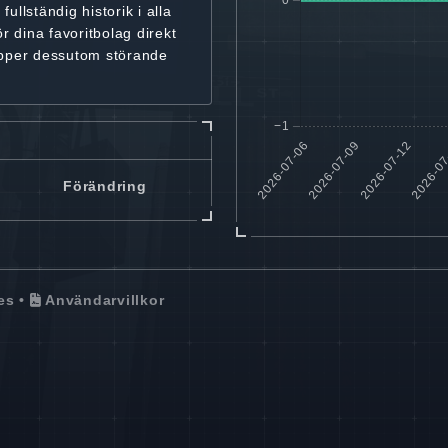
r
fullständig historik
i alla
ör dina favoritbolag
direkt
ipper dessutom störande
Förändring
es
•
Användarvillkor