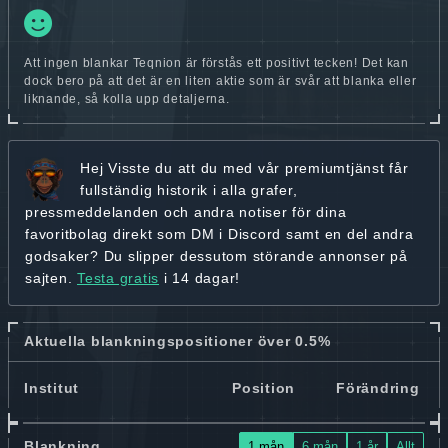
Att ingen blankar Teqnion är förstås ett positivt tecken! Det kan
dock bero på att det är en liten aktie som är svår att blanka eller
liknande, så kolla upp detaljerna.
Hej
Visste du att du med vår premiumtjänst får
fullständig historik
i alla grafer,
pressmeddelanden och andra
notiser för dina
favoritbolag
direkt som DM i Discord samt en del andra
godsaker? Du slipper dessutom störande annonser på
sajten.
Testa gratis
i 14 dagar!
Aktuella blankningspositioner över 0.5%
Institut
Position
Förändring
Blankning
1 mån
6 mån
1 år
Allt