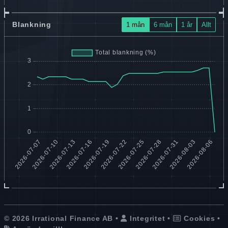
Blankning
1 mån
6 mån
1 år
Allt
© 2026 Irrational Finance AB •
Integritet
•
Cookies
•