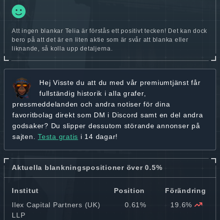
Att ingen blankar Telia är förstås ett positivt tecken! Det kan dock
bero på att det är en liten aktie som är svår att blanka eller
liknande, så kolla upp detaljerna.
Hej
Visste du att du med vår premiumtjänst får
fullständig historik
i alla grafer,
pressmeddelanden och andra
notiser för dina
favoritbolag
direkt som DM i Discord samt en del andra
godsaker? Du slipper dessutom störande annonser på
sajten.
Testa gratis
i 14 dagar!
Aktuella blankningspositioner över 0.5%
Institut
Position
Förändring
Ilex Capital Partners (UK)
0.61%
19.6%
LLP