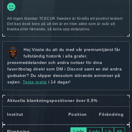
Att ingen blankar TCECUR Sweden är förstås ett positivt tecken!
Det kan dock bero på att det är en liten aktie som är svår att
blanka eller liknande, så kolla upp detaljerna.
Hej
Visste du att du med vår premiumtjänst får
fullständig historik
i alla grafer,
pressmeddelanden och andra
notiser för dina
favoritbolag
direkt som DM i Discord samt en del andra
godsaker? Du slipper dessutom störande annonser på
sajten.
Testa gratis
i 14 dagar!
Aktuella blankningspositioner över 0.5%
Institut
Position
Förändring
Blankning
1 mån
6 mån
1 år
Allt