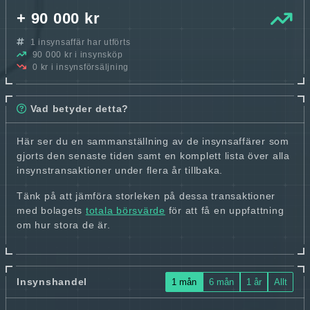
+ 90 000 kr
1 insynsaffär har utförts
90 000 kr i insynsköp
0 kr i insynsförsäljning
Vad betyder detta?
Här ser du en sammanställning av de insynsaffärer som
gjorts den senaste tiden samt en komplett lista över alla
insynstransaktioner under flera år tillbaka.
Tänk på att jämföra storleken på dessa transaktioner
med bolagets
totala börsvärde
för att få en uppfattning
om hur stora de är.
Insynshandel
1 mån
6 mån
1 år
Allt