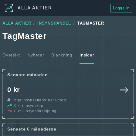
ALLA AKTIER
Logga in
ALLA AKTIER
INSYNSHANDEL
TAGMASTER
TagMaster
Översikt
Nyheter
Blankning
Insider
Senaste månaden
0 kr
Inga insynsaffärer har utförts
0 kr i insynsköp
0 kr i insynsförsäljning
Senaste 6 månaderna