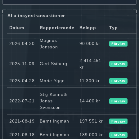
Alla insynstransaktioner
Datum
Rapporterande
Belopp
Typ
Magnus
2026-04-30
90 000 kr
Förvärv
Jonsson
2 414 451
2025-11-06
Gert Sviberg
Förvärv
kr
2025-04-28
Marie Ygge
11 300 kr
Förvärv
Stig Kenneth
2022-07-21
Jonas
14 400 kr
Förvärv
Svensson
2021-08-19
Bernt Ingman
197 551 kr
Förvärv
2021-08-18
Bernt Ingman
189 000 kr
Förvärv