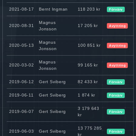
2021-08-17
Bernt Ingman
118 203 kr
Förvärv
Magnus
2020-08-31
17 205 kr
Avyttring
Jonsson
Magnus
2020-05-13
100 851 kr
Avyttring
Jonsson
Magnus
2020-03-02
99 165 kr
Avyttring
Jonsson
2019-06-12
Gert Sviberg
82 433 kr
Förvärv
2019-06-11
Gert Sviberg
1 874 kr
Förvärv
3 179 643
2019-06-07
Gert Sviberg
Förvärv
kr
13 775 285
2019-06-03
Gert Sviberg
Förvärv
kr