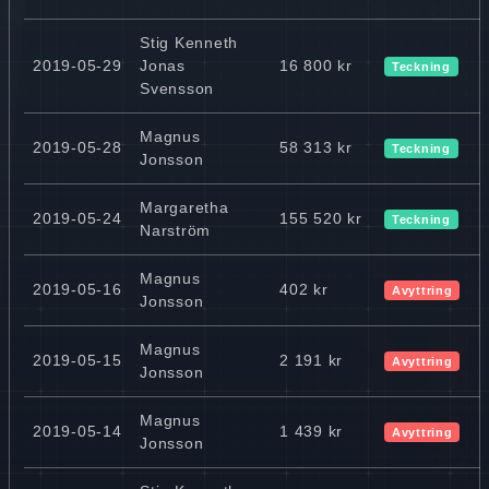
Stig Kenneth
2019-05-29
Jonas
16 800 kr
Teckning
Svensson
Magnus
2019-05-28
58 313 kr
Teckning
Jonsson
Margaretha
2019-05-24
155 520 kr
Teckning
Narström
Magnus
2019-05-16
402 kr
Avyttring
Jonsson
Magnus
2019-05-15
2 191 kr
Avyttring
Jonsson
Magnus
2019-05-14
1 439 kr
Avyttring
Jonsson