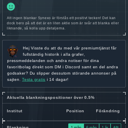
Att ingen blankar Synexo är förstås ett positivt tecken! Det kan
dock bero på att det är en liten aktie som är svår att blanka eller
liknande, så kolla upp detaljerna.
Hej
Visste du att du med vår premiumtjänst får
fullständig historik
i alla grafer,
pressmeddelanden och andra
notiser för dina
favoritbolag
direkt som DM i Discord samt en del andra
godsaker? Du slipper dessutom störande annonser på
sajten.
Testa gratis
i 14 dagar!
Aktuella blankningspositioner över 0.5%
Institut
Position
Förändring
Blankning
1 mån
6 mån
1 år
Allt