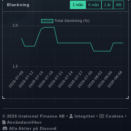
Blankning
1 mån
6 mån
1 år
Allt
© 2026 Irrational Finance AB •
Integritet
•
Cookies
•
Användarvillkor
Alla Aktier på Discord