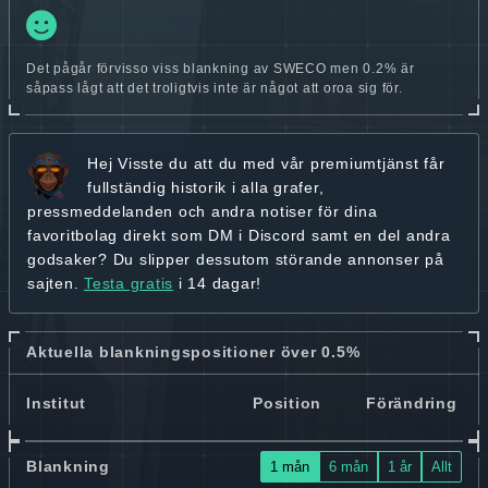
Det pågår förvisso viss blankning av SWECO men 0.2% är
såpass lågt att det troligtvis inte är något att oroa sig för.
Hej
Visste du att du med vår premiumtjänst får
fullständig historik
i alla grafer,
pressmeddelanden och andra
notiser för dina
favoritbolag
direkt som DM i Discord samt en del andra
godsaker? Du slipper dessutom störande annonser på
sajten.
Testa gratis
i 14 dagar!
Aktuella blankningspositioner över 0.5%
Institut
Position
Förändring
Blankning
1 mån
6 mån
1 år
Allt