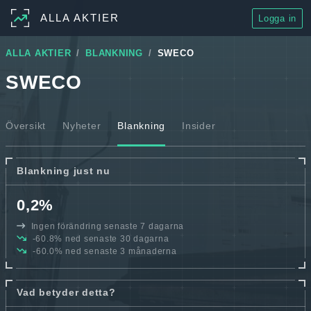
ALLA AKTIER
Logga in
ALLA AKTIER
BLANKNING
SWECO
SWECO
Översikt
Nyheter
Blankning
Insider
Blankning just nu
0,2%
Ingen förändring senaste 7 dagarna
-60.8% ned senaste 30 dagarna
-60.0% ned senaste 3 månaderna
Vad betyder detta?