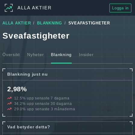
ALLA AKTIER
Logga in
ALLA AKTIER
BLANKNING
SVEAFASTIGHETER
Sveafastigheter
Översikt
Nyheter
Blankning
Insider
Blankning just nu
2,98%
12.5% upp senaste 7 dagarna
34.2% upp senaste 30 dagarna
29.0% upp senaste 3 månaderna
Vad betyder detta?