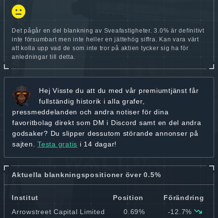
Det pågår en del blankning av Sveafastigheter. 3.0% är definitivt
inte försumbart men inte heller en jättehög siffra. Kan vara värt
att kolla upp vad de som inte tror på aktien tycker sig ha för
anledningar till detta.
Hej
Visste du att du med vår premiumtjänst får
fullständig historik
i alla grafer,
pressmeddelanden och andra
notiser för dina
favoritbolag
direkt som DM i Discord samt en del andra
godsaker? Du slipper dessutom störande annonser på
sajten.
Testa gratis
i 14 dagar!
Aktuella blankningspositioner över 0.5%
Institut
Position
Förändring
Arrowstreet Capital Limited
0.69%
-12.7%