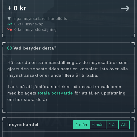
+ 0 kr
Inga insynsaffärer har utförts
0 kr i insynsköp
0 kr i insynsförsäljning
Vad betyder detta?
Här ser du en sammanställning av de insynsaffärer som
gjorts den senaste tiden samt en komplett lista över alla
insynstransaktioner under flera år tillbaka.
Tänk på att jämföra storleken på dessa transaktioner
med bolagets
totala börsvärde
för att få en uppfattning
om hur stora de är.
Insynshandel
1 mån
6 mån
1 år
Allt