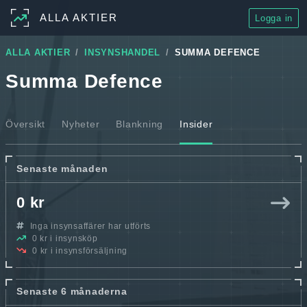
ALLA AKTIER
Logga in
ALLA AKTIER
INSYNSHANDEL
SUMMA DEFENCE
Summa Defence
Översikt
Nyheter
Blankning
Insider
Senaste månaden
0 kr
Inga insynsaffärer har utförts
0 kr i insynsköp
0 kr i insynsförsäljning
Senaste 6 månaderna