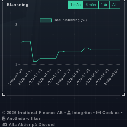
Blankning
1 mån
6 mån
1 år
Allt
© 2026 Irrational Finance AB •
Integritet
•
Cookies
•
Användarvillkor
Alla Aktier på Discord