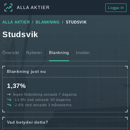
ALLA AKTIER
Logga in
ALLA AKTIER
BLANKNING
STUDSVIK
Studsvik
Översikt
Nyheter
Blankning
Insider
Blankning just nu
1,37%
Ingen förändring senaste 7 dagarna
-13.8% ned senaste 30 dagarna
-2.8% ned senaste 3 månaderna
Vad betyder detta?